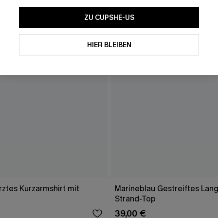
ZU CUPSHE-US
HIER BLEIBEN
ztes Kurzarmshirt mit
Marineblau Gestreiftes Lang
Strand-Top
39,00 €