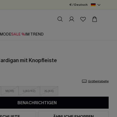
€ / Deutsch
MODE
SALE %
IM TREND
Cardigan mit Knopfleiste
Größentabelle
M(38)
L(40/42)
XL(44)
BENACHRICHTIGEN
SCHLISTE
ÄHNLICHE SHOPPEN