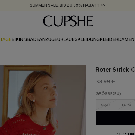
SUMMER SALE:
BIS ZU 50% RABATT
>>
ZUM NEWSLETTER:
KOSTENLOSER VERSAND AB 89 €
BIS ZU -20% EXTRA ERHALTEN
>>
>>
KTAGE
BIKINIS
BADEANZÜGE
URLAUBSKLEIDUNG
KLEIDER
DAMEN
Roter Strick-
33,99 €
GRÖSSE(EU)
XS(34)
S(36)
WUN