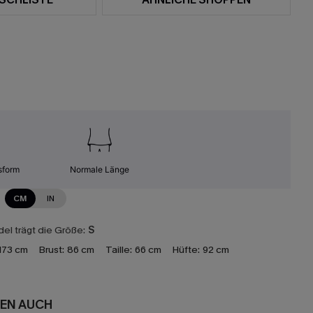
sform
Normale Länge
CM
IN
el trägt die Größe:
S
173 cm
Brust:
86 cm
Taille:
66 cm
Hüfte:
92 cm
EN AUCH