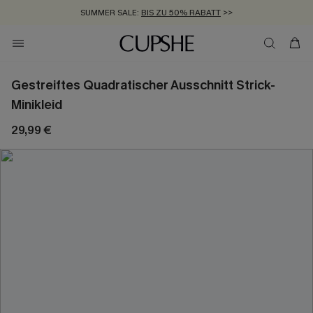
SUMMER SALE:
BIS ZU 50% RABATT
>>
ZUM NEWSLETTER:
KOSTENLOSER VERSAND AB 89 €
BIS ZU -20% EXTRA ERHALTEN
>>
>>
Gestreiftes Quadratischer Ausschnitt Strick-
Minikleid
29,99 €