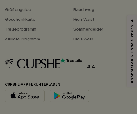
Größenguide
Bauchweg
Geschenkkarte
High-Waist
Abonnieren & Code Sichern
Treueprogramm
Sommerkleider
Affiliate Programm
Blau-Weiß
4.4
CUPSHE-APP HERUNTERLADEN
FOLGEN SIE UNS AUF