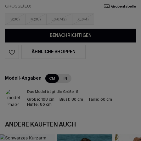
GRÖSSE(EU)
Größentabelle
S(36)
M(38)
L(40/42)
XL(44)
BENACHRICHTIGEN
ÄHNLICHE SHOPPEN
Modell-Angaben
CM
IN
Das Model trägt die Größe:
S
Größe:
168 cm
Brust:
86 cm
Taille:
66 cm
Hüfte:
86 cm
ANDERE KAUFTEN AUCH