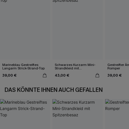
Marineblau Gestreiftes
Schwarzes Kurzarm Mini-
Gestreifter Ä
Langarm Strick-Strand-Top
Strandkleid mit
Romper
Spitzenbesaz
39,00 €
43,00 €
39,00 €
DAS KÖNNTE IHNEN AUCH GEFALLEN