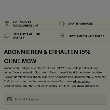
30-TÄGIGES
GRATIS VERSAND
RÜCKGABERECHT
-15% NEWSLETTER-
-20% SMS-ABONNEMENT
RABATT
ABONNIEREN & ERHALTEN 15%
OHNE MBW
Abonnieren und genießen Sie 15% OHNE MBW! *Ein Code pro Bestellung.
Jeder Code ist einmal gültig. Wenn Sie auf diese Schaltfläche klicken, erklären
Sie sich damit einverstanden, exklusive Angebote und Updates von Cupshe per
E-Mail zu erhalten. Außerdem akzeptieren Sie unsere
Allgemeinen
Geschäftsbedingungen
und
Datenschutzrichtlinien
. Jederzeit abbestellen.