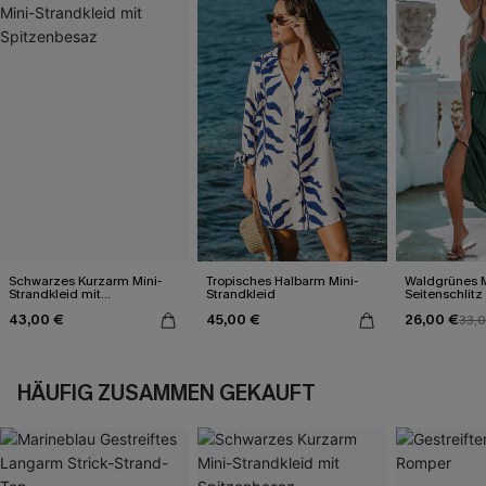
Schwarzes Kurzarm Mini-
Tropisches Halbarm Mini-
Waldgrünes M
Strandkleid mit
Strandkleid
Seitenschlitz
Spitzenbesaz
43,00 €
45,00 €
26,00 €
33,
HÄUFIG ZUSAMMEN GEKAUFT