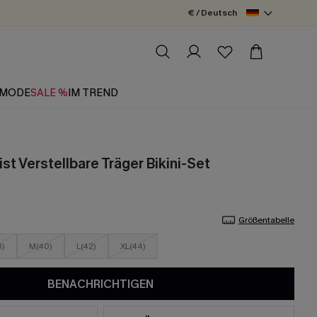
€ / Deutsch
MODE
SALE %
IM TREND
t Verstellbare Träger Bikini-Set
Größentabelle
8)
M(40)
L(42)
XL(44)
BENACHRICHTIGEN