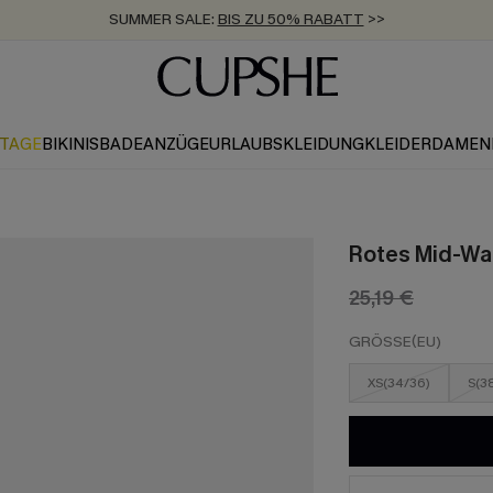
SUMMER SALE:
BIS ZU 50% RABATT
>>
ZUM NEWSLETTER:
KOSTENLOSER VERSAND AB 89 €
BIS ZU -20% EXTRA ERHALTEN
>>
>>
KTAGE
BIKINIS
BADEANZÜGE
URLAUBSKLEIDUNG
KLEIDER
DAMEN
Rotes Mid-Wais
25,19 €
GRÖSSE(EU)
XS(34/36)
S(3