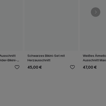
Ausschnitt
Schwarzes Bikini-Set mit
Weißes Ärmell
der-Bikini-
Herzausschnitt
Ausschnitt Max
45,00 €
47,00 €