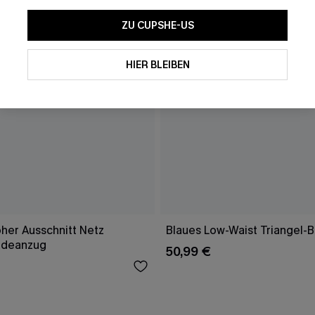
ZU CUPSHE-US
HIER BLEIBEN
her Ausschnitt Netz
Blaues Low-Waist Triangel-B
adeanzug
50,99 €