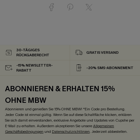
30-TÄGIGES
GRATIS VERSAND
RÜCKGABERECHT
-15% NEWSLETTER-
-20% SMS-ABONNEMENT
RABATT
ABONNIEREN & ERHALTEN 15%
OHNE MBW
Abonnieren und genießen Sie 15% OHNE MBW! *Ein Code pro Bestellung.
Jeder Code ist einmal gültig. Wenn Sie auf diese Schaltfläche klicken, erklären
Sie sich damit einverstanden, exklusive Angebote und Updates von Cupshe per
E-Mail zu erhalten. Außerdem akzeptieren Sie unsere
Allgemeinen
Geschäftsbedingungen
und
Datenschutzrichtlinien
. Jederzeit abbestellen.