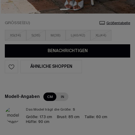
GRÖSSE(EU)
Größentabelle
XS(34)
S(36)
M(38)
L(40/42)
XL(44)
BENACHRICHTIGEN
ÄHNLICHE SHOPPEN
Modell-Angaben
CM
IN
Das Model trägt die Größe:
S
Größe:
173 cm
Brust:
85 cm
Taille:
60 cm
Hüfte:
90 cm