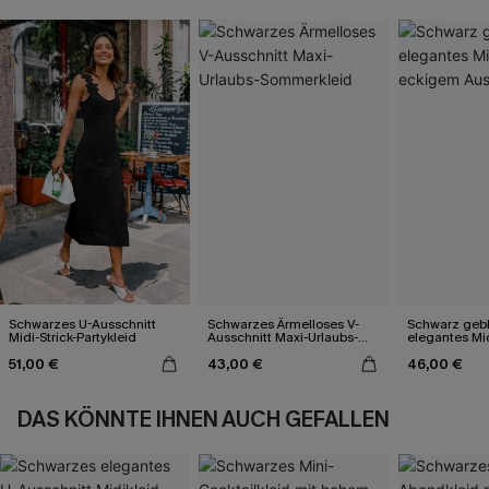
Schwarzes U-Ausschnitt
Schwarzes Ärmelloses V-
Schwarz geb
Midi-Strick-Partykleid
Ausschnitt Maxi-Urlaubs-
elegantes Mid
Sommerkleid
eckigem Auss
51,00 €
43,00 €
46,00 €
DAS KÖNNTE IHNEN AUCH GEFALLEN