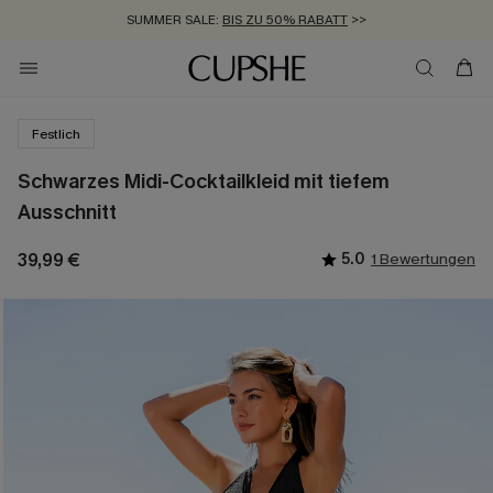
SUMMER SALE:
BIS ZU 50% RABATT
>>
ZUM NEWSLETTER:
KOSTENLOSER VERSAND AB 89 €
BIS ZU -20% EXTRA ERHALTEN
>>
>>
Festlich
Schwarzes Midi-Cocktailkleid mit tiefem
Ausschnitt
39,99 €
5.0
1 Bewertungen