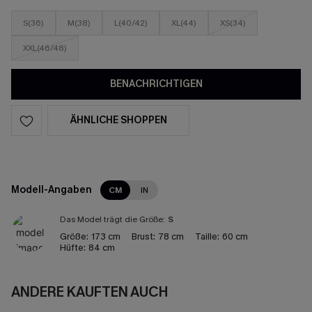
S(36)
M(38)
L(40/42)
XL(44)
XS(34)
XXL(46/48)
BENACHRICHTIGEN
ÄHNLICHE SHOPPEN
Modell-Angaben
CM
IN
Das Model trägt die Größe:
S
Größe:
173 cm
Brust:
78 cm
Taille:
60 cm
Hüfte:
84 cm
ANDERE KAUFTEN AUCH