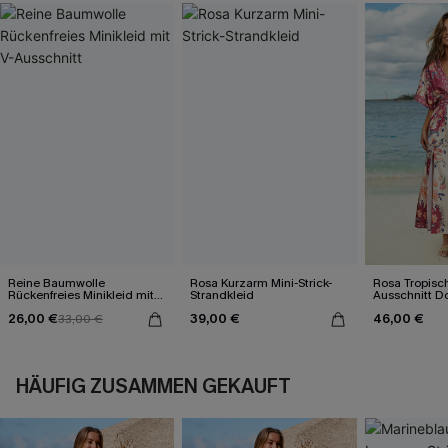
Reine Baumwolle
Rosa Kurzarm Mini-Strick-
Rosa Tropisch
Rückenfreies Minikleid mit
Strandkleid
Ausschnitt 
V-Ausschnitt
Maxikleid
26,00 €
39,00 €
46,00 €
33,00 €
HÄUFIG ZUSAMMEN GEKAUFT