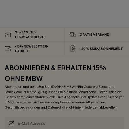
30-TÄGIGES
GRATIS VERSAND
RÜCKGABERECHT
-15% NEWSLETTER-
-20% SMS-ABONNEMENT
RABATT
ABONNIEREN & ERHALTEN 15%
OHNE MBW
Abonnieren und genießen Sie 15% OHNE MBW! *Ein Code pro Bestellung.
Jeder Code ist einmal gültig. Wenn Sie auf diese Schaltfläche klicken, erklären
Sie sich damit einverstanden, exklusive Angebote und Updates von Cupshe per
E-Mail zu erhalten. Außerdem akzeptieren Sie unsere
Allgemeinen
Geschäftsbedingungen
und
Datenschutzrichtlinien
. Jederzeit abbestellen.