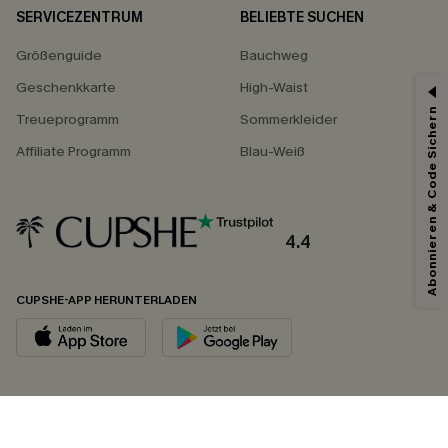
SERVICEZENTRUM
BELIEBTE SUCHEN
Größenguide
Bauchweg
Geschenkkarte
High-Waist
Abonnieren & Code Sichern
Treueprogramm
Sommerkleider
Affiliate Programm
Blau-Weiß
4.4
CUPSHE-APP HERUNTERLADEN
FOLGEN SIE UNS AUF