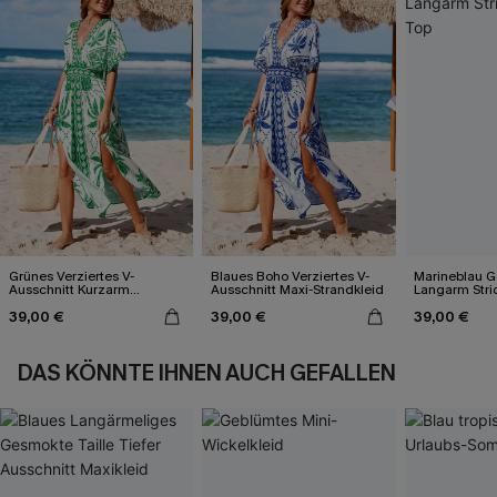
Grünes Verziertes V-
Blaues Boho Verziertes V-
Marineblau Ge
Ausschnitt Kurzarm
Ausschnitt Maxi-Strandkleid
Langarm Stri
Maxikleid
39,00 €
39,00 €
39,00 €
DAS KÖNNTE IHNEN AUCH GEFALLEN