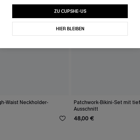
ZU CUPSHE-US
HIER BLEIBEN
gh-Waist Neckholder-
Patchwork-Bikini-Set mit ti
Ausschnitt
48,00 €