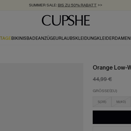
SUMMER SALE:
BIS ZU 50% RABATT
>>
ZUM NEWSLETTER:
KOSTENLOSER VERSAND AB 89 €
BIS ZU -20% EXTRA ERHALTEN
>>
>>
KTAGE
BIKINIS
BADEANZÜGE
URLAUBSKLEIDUNG
KLEIDER
DAMEN
Orange Low-Wa
44,99 €
GRÖSSE(EU)
S(38)
M(40)