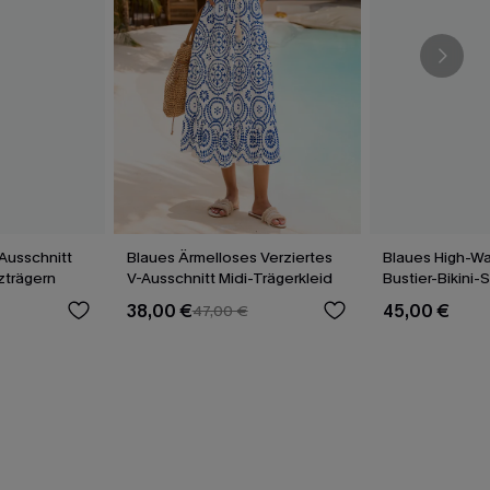
Ausschnitt
Blaues Ärmelloses Verziertes
Blaues High-Wa
uzträgern
V-Ausschnitt Midi-Trägerkleid
Bustier-Bikini-
38,00 €
45,00 €
47,00 €