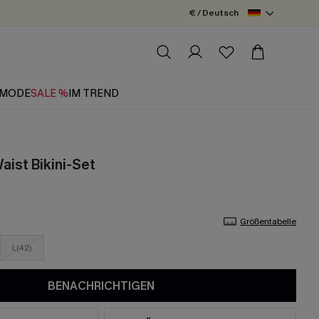
€ / Deutsch
MODE
SALE %
IM TREND
ist Bikini-Set
Größentabelle
L(42)
BENACHRICHTIGEN