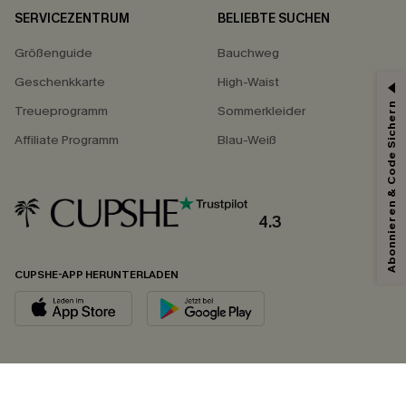
SERVICEZENTRUM
BELIEBTE SUCHEN
Größenguide
Bauchweg
Geschenkkarte
High-Waist
Abonnieren & Code Sichern
Treueprogramm
Sommerkleider
Affiliate Programm
Blau-Weiß
4.3
CUPSHE-APP HERUNTERLADEN
FOLGEN SIE UNS AUF