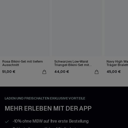
Rosa Bikini-Set mit tiefem
Schwarzes Low-Waist
Navy High Wai
Ausschnitt
Triangel-Bikini-Set mit
Träger Bralett
Kontrastdetails
51,00 €
44,00 €
45,00 €
LADEN UND FREISCHALTEN EXKLUSIVE VORTEILE
MEHR ERLEBEN MIT DER APP
-10% ohne MBW auf Ihre erste Bestellung