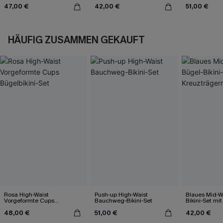
Ausschnitt
Ausschnitt
Bikini-Set
47,00 €
42,00 €
51,00 €
HÄUFIG ZUSAMMEN GEKAUFT
Rosa High-Waist
Push-up High-Waist
Blaues Mid-W
Vorgeformte Cups
Bauchweg-Bikini-Set
Bikini-Set mi
Bügelbikini-Set
48,00 €
51,00 €
42,00 €