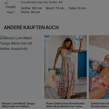
Das Model trägt die Größe:
XS
Größe:
165 cm
Brust:
79 cm
Taille:
61 cm
Hüfte:
90 cm
ANDERE KAUFTEN AUCH
Blaues Low-Waist Tanga-
Rosa Geblümtes Ärmelloses
Geblümtes Hi
Bikini-Set mit tiefem
Maxi-Strandkleid mit hohem
Abnehmbare 