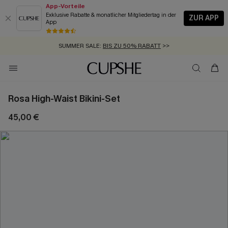
App-Vorteile
Exklusive Rabatte & monatlicher Mitgliedertag in der
ZUR APP
App
GRATIS MASSBAND MIT JEDEM SCHNELLVERSAND-ARTIKEL >>
SUMMER SALE:
BIS ZU 50% RABATT
>>
ZUM NEWSLETTER:
KOSTENLOSER VERSAND AB 89 €
BIS ZU -20% EXTRA ERHALTEN
>>
>>
Rosa High-Waist Bikini-Set
45,00 €