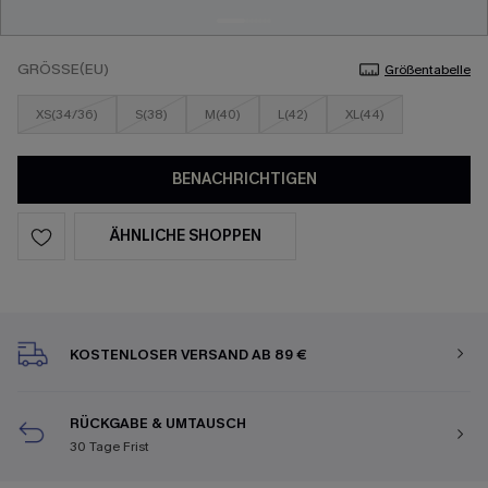
GRÖSSE(EU)
Größentabelle
XS(34/36)
S(38)
M(40)
L(42)
XL(44)
BENACHRICHTIGEN
ÄHNLICHE SHOPPEN
KOSTENLOSER VERSAND AB 89 €
RÜCKGABE & UMTAUSCH
30 Tage Frist