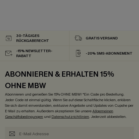
30-TÄGIGES
GRATIS VERSAND
RÜCKGABERECHT
-15% NEWSLETTER-
-20% SMS-ABONNEMENT
RABATT
ABONNIEREN & ERHALTEN 15%
OHNE MBW
Abonnieren und genießen Sie 15% OHNE MBW! *Ein Code pro Bestellung.
Jeder Code ist einmal gültig. Wenn Sie auf diese Schaltfläche klicken, erklären
Sie sich damit einverstanden, exklusive Angebote und Updates von Cupshe per
E-Mail zu erhalten. Außerdem akzeptieren Sie unsere
Allgemeinen
Geschäftsbedingungen
und
Datenschutzrichtlinien
. Jederzeit abbestellen.