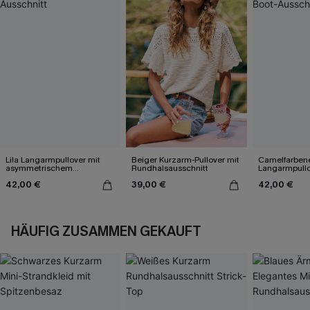
Lila Langarmpullover mit
Beiger Kurzarm-Pullover mit
Camelfarben
asymmetrischem
Rundhalsausschnitt
Langarmpullo
Ausschnitt
Boot-Ausschn
42,00 €
39,00 €
42,00 €
HÄUFIG ZUSAMMEN GEKAUFT