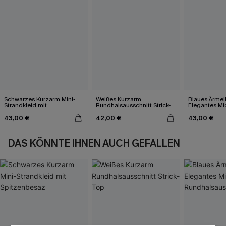
Schwarzes Kurzarm Mini-
Weißes Kurzarm
Blaues Ärmel
Strandkleid mit
Rundhalsausschnitt Strick-
Elegantes Mid
Spitzenbesaz
Top
Rundhalsauss
43,00 €
42,00 €
43,00 €
DAS KÖNNTE IHNEN AUCH GEFALLEN