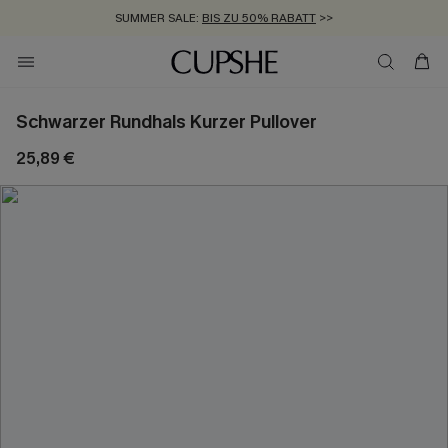
SUMMER SALE:
BIS ZU 50% RABATT
>>
ZUM NEWSLETTER:
KOSTENLOSER VERSAND AB 89 €
BIS ZU -20% EXTRA ERHALTEN
>>
>>
Schwarzer Rundhals Kurzer Pullover
25,89 €