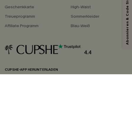
Abonnieren & Code Sichern
Geschenkkarte
High-Waist
Treueprogramm
Sommerkleider
Affiliate Programm
Blau-Weiß
4.4
CUPSHE-APP HERUNTERLADEN
FOLGEN SIE UNS AUF