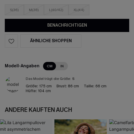
S(36)
M(38)
L(40/42)
XL(44)
BENACHRICHTIGEN
ÄHNLICHE SHOPPEN
Modell-Angaben
CM
IN
Das Model trägt die Größe:
S
Größe:
175 cm
Brust:
86 cm
Taille:
66 cm
Hüfte:
104 cm
ANDERE KAUFTEN AUCH