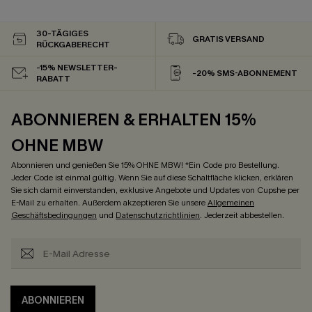
30-TÄGIGES
GRATIS VERSAND
RÜCKGABERECHT
-15% NEWSLETTER-
-20% SMS-ABONNEMENT
RABATT
ABONNIEREN & ERHALTEN 15%
OHNE MBW
Abonnieren und genießen Sie 15% OHNE MBW! *Ein Code pro Bestellung.
Jeder Code ist einmal gültig. Wenn Sie auf diese Schaltfläche klicken, erklären
Sie sich damit einverstanden, exklusive Angebote und Updates von Cupshe per
E-Mail zu erhalten. Außerdem akzeptieren Sie unsere
Allgemeinen
Geschäftsbedingungen
und
Datenschutzrichtlinien
. Jederzeit abbestellen.
ABONNIEREN