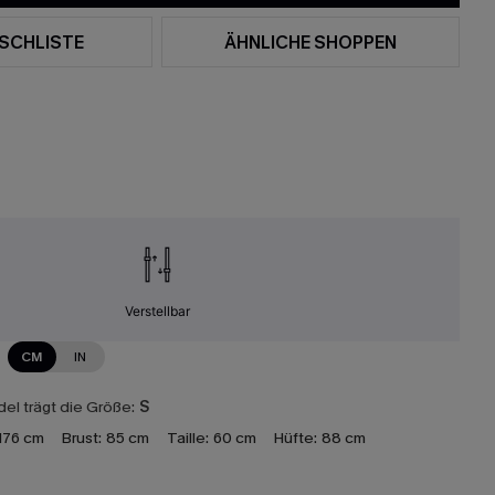
SCHLISTE
ÄHNLICHE SHOPPEN
Verstellbar
CM
IN
el trägt die Größe:
S
176 cm
Brust:
85 cm
Taille:
60 cm
Hüfte:
88 cm