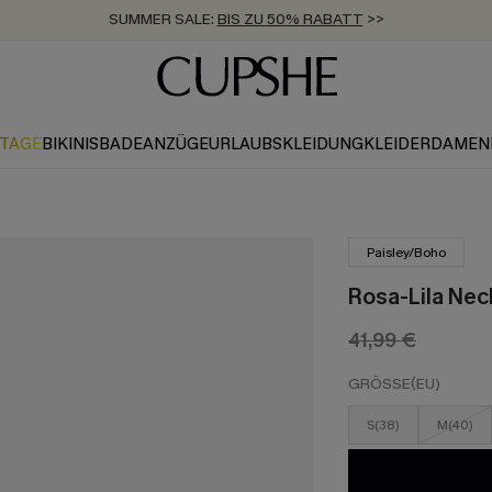
SUMMER SALE:
BIS ZU 50% RABATT
>>
ZUM NEWSLETTER:
KOSTENLOSER VERSAND AB 89 €
BIS ZU -20% EXTRA ERHALTEN
>>
>>
KTAGE
BIKINIS
BADEANZÜGE
URLAUBSKLEIDUNG
KLEIDER
DAMEN
Paisley/Boho
Rosa-Lila Nec
41,99 €
GRÖSSE(EU)
S(38)
M(40)