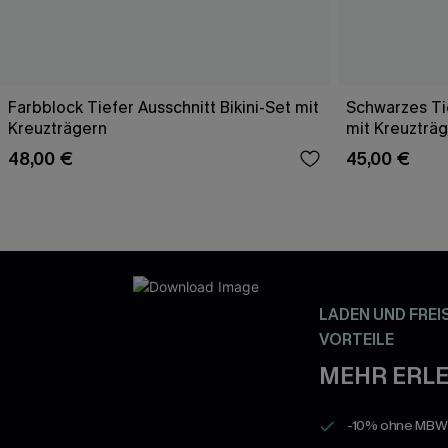
Farbblock Tiefer Ausschnitt Bikini-Set mit
Schwarzes Tie
Kreuzträgern
mit Kreuzträ
48,00 €
45,00 €
LADEN UND FREI
VORTEILE
MEHR ERLE
-10% ohne MBW a