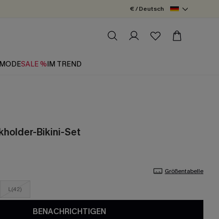
€ / Deutsch
MODE
SALE %
IM TREND
kholder-Bikini-Set
Größentabelle
L(42)
BENACHRICHTIGEN