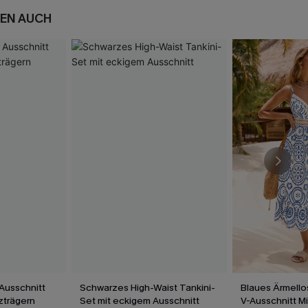
EN AUCH
Ausschnitt
Schwarzes High-Waist Tankini-
Blaues Ärmello
uzträgern
Set mit eckigem Ausschnitt
V-Ausschnitt M