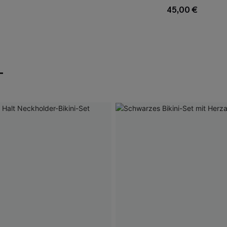
45,00 €
T