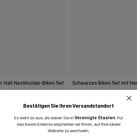
r Halt Neckholder-Bikini-Set
Schwarzes Bikini-Set mit He
45,00 €
Bestätigen Sie Ihren Versandstandort
Es sieht so aus, als wären Sie in
Vereinigte Staaten
.
Für
das beste Erlebnis empfehlen wir Ihnen, auf Ihre lokale
Website zu wechseln.
FALLEN