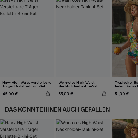
Navy High Waist Verstellbare
Weinrotes High-Waist
Tropischer B
Träger Bralette-Bikini-Set
Neckholder-Tankini-Set
tiefem Aussc
Kreuzträgern
45,00 €
55,00 €
51,00 €
DAS KÖNNTE IHNEN AUCH GEFALLEN