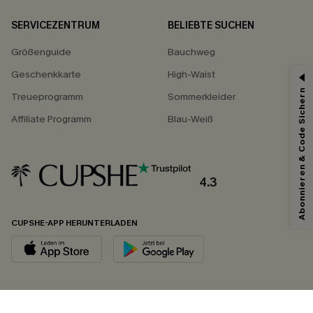
SERVICEZENTRUM
BELIEBTE SUCHEN
Größenguide
Bauchweg
Geschenkkarte
High-Waist
Abonnieren & Code Sichern
Treueprogramm
Sommerkleider
Affiliate Programm
Blau-Weiß
4.3
CUPSHE-APP HERUNTERLADEN
FOLGEN SIE UNS AUF