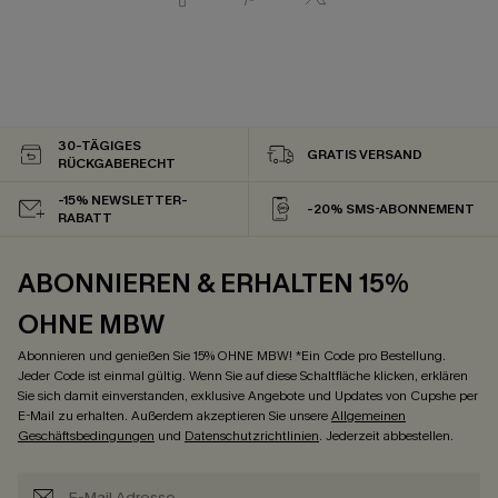
30-TÄGIGES
GRATIS VERSAND
RÜCKGABERECHT
-15% NEWSLETTER-
-20% SMS-ABONNEMENT
RABATT
ABONNIEREN & ERHALTEN 15%
OHNE MBW
Abonnieren und genießen Sie 15% OHNE MBW! *Ein Code pro Bestellung.
Jeder Code ist einmal gültig. Wenn Sie auf diese Schaltfläche klicken, erklären
Sie sich damit einverstanden, exklusive Angebote und Updates von Cupshe per
E-Mail zu erhalten. Außerdem akzeptieren Sie unsere
Allgemeinen
Geschäftsbedingungen
und
Datenschutzrichtlinien
. Jederzeit abbestellen.