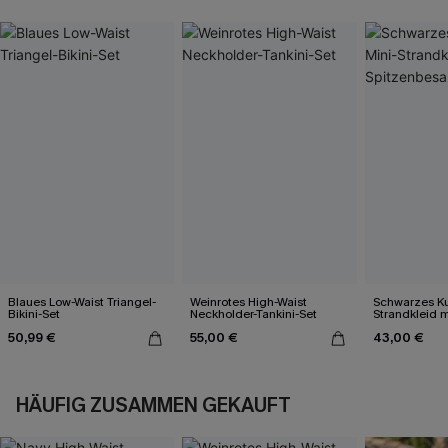
Blaues Low-Waist Triangel-
Weinrotes High-Waist
Schwarzes Ku
Bikini-Set
Neckholder-Tankini-Set
Strandkleid m
Spitzenbesa
50,99 €
55,00 €
43,00 €
HÄUFIG ZUSAMMEN GEKAUFT