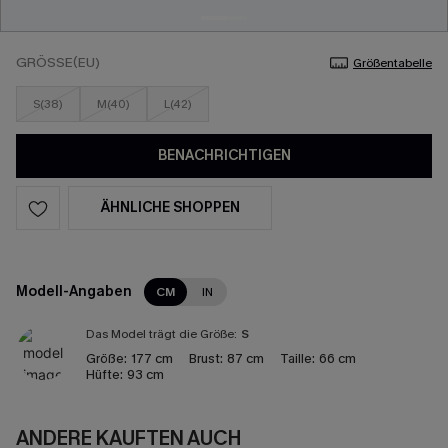
GRÖSSE(EU)
Größentabelle
S(38)
M(40)
L(42)
BENACHRICHTIGEN
ÄHNLICHE SHOPPEN
Modell-Angaben
CM
IN
Das Model trägt die Größe:
S
Größe:
177 cm
Brust:
87 cm
Taille:
66 cm
Hüfte:
93 cm
ANDERE KAUFTEN AUCH