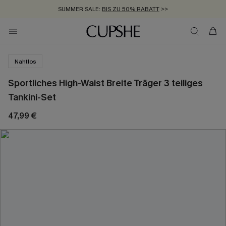
SUMMER SALE:
BIS ZU 50% RABATT
>>
ZUM NEWSLETTER:
KOSTENLOSER VERSAND AB 89 €
BIS ZU -20% EXTRA ERHALTEN
>>
>>
Nahtlos
Sportliches High-Waist Breite Träger 3 teiliges
Tankini-Set
47,99 €