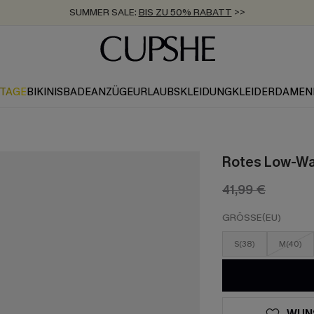
SUMMER SALE:
BIS ZU 50% RABATT
>>
ZUM NEWSLETTER:
KOSTENLOSER VERSAND AB 89 €
BIS ZU -20% EXTRA ERHALTEN
>>
>>
KTAGE
BIKINIS
BADEANZÜGE
URLAUBSKLEIDUNG
KLEIDER
DAMEN
Rotes Low-Wai
41,99 €
GRÖSSE(EU)
S(38)
M(40)
WUN