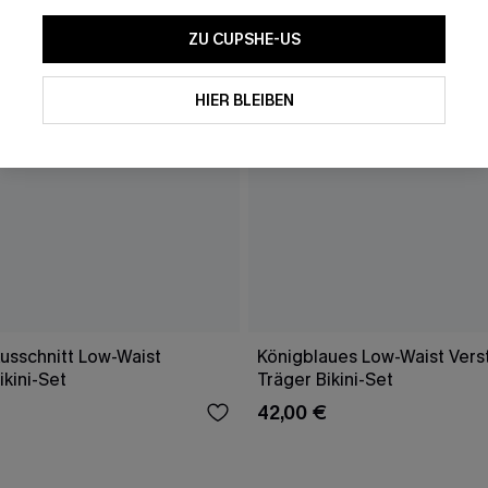
ZU CUPSHE-US
HIER BLEIBEN
usschnitt Low-Waist
Königblaues Low-Waist Vers
kini-Set
Träger Bikini-Set
42,00 €