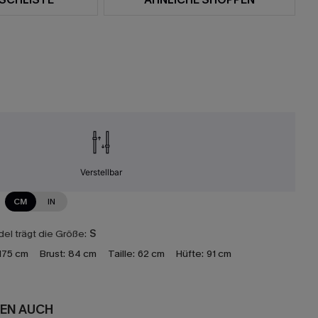
Verstellbar
CM
IN
el trägt die Größe:
S
175 cm
Brust:
84 cm
Taille:
62 cm
Hüfte:
91 cm
EN AUCH