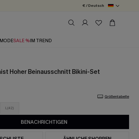
€ / Deutsch
MODE
SALE %
IM TREND
st Hoher Beinausschnitt Bikini-Set
Größentabelle
L(42)
BENACHRICHTIGEN
SCHLISTE
ÄHNLICHE SHOPPEN