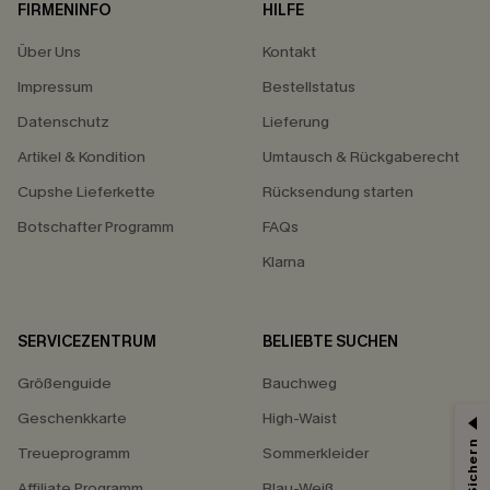
FIRMENINFO
HILFE
Über Uns
Kontakt
Impressum
Bestellstatus
Datenschutz
Lieferung
Artikel & Kondition
Umtausch & Rückgaberecht
Cupshe Lieferkette
Rücksendung starten
Botschafter Programm
FAQs
Klarna
SERVICEZENTRUM
BELIEBTE SUCHEN
Größenguide
Bauchweg
Geschenkkarte
High-Waist
Treueprogramm
Sommerkleider
Affiliate Programm
Blau-Weiß