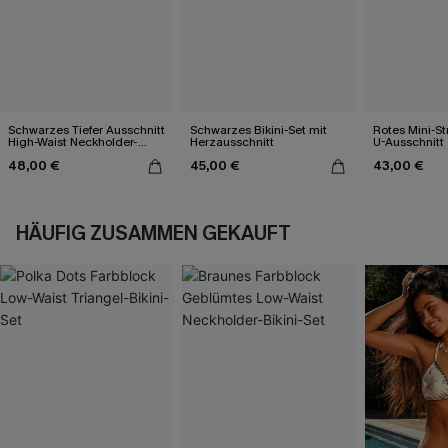
Schwarzes Tiefer Ausschnitt
Schwarzes Bikini-Set mit
Rotes Mini-St
High-Waist Neckholder-
Herzausschnitt
U-Ausschnitt
Bikini-Set
48,00 €
45,00 €
43,00 €
HÄUFIG ZUSAMMEN GEKAUFT