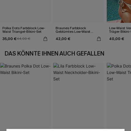
Polka Dots Farbblock Low-
Braunes Farbblock
Low-Waist Ver
Waist Triangel-Bikini-Set
Geblümtes Low-Waist
Träger Bikini-
Neckholder-Bikini-Set
Blumenmuste
35,00 €
42,00 €
40,00 €
44,00 €
DAS KÖNNTE IHNEN AUCH GEFALLEN