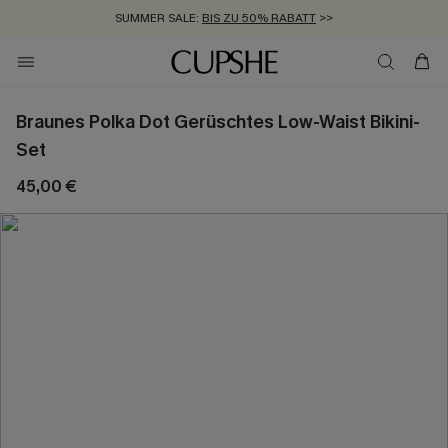
SUMMER SALE:
BIS ZU 50% RABATT
>>
ZUM NEWSLETTER:
KOSTENLOSER VERSAND AB 89 €
BIS ZU -20% EXTRA ERHALTEN
>>
>>
Braunes Polka Dot Gerüschtes Low-Waist Bikini-
Set
45,00 €