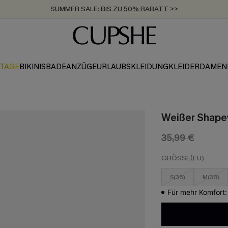
SUMMER SALE:
BIS ZU 50% RABATT
>>
ZUM NEWSLETTER:
KOSTENLOSER VERSAND AB 89 €
BIS ZU -20% EXTRA ERHALTEN
>>
>>
KTAGE
BIKINIS
BADEANZÜGE
URLAUBSKLEIDUNG
KLEIDER
DAMEN
Weißer Shape
35,99 €
GRÖSSE(EU)
S(36)
M(38)
Für mehr Komfort: