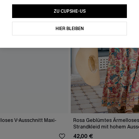
ZU CUPSHE-US
HIER BLEIBEN
loses V-Ausschnitt Maxi-
Rosa Geblümtes Ärmelloses
Strandkleid mit hohem Auss
42,00 €