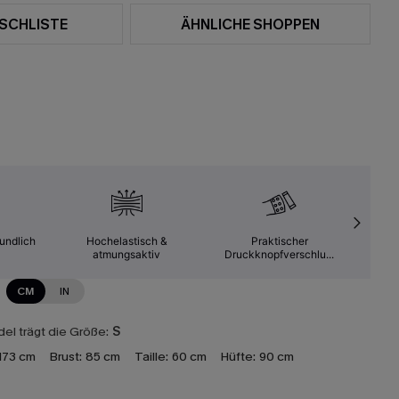
SCHLISTE
ÄHNLICHE SHOPPEN
undlich
Hochelastisch &
Praktischer
Ga
atmungsaktiv
Druckknopfverschlu...
CM
IN
el trägt die Größe:
S
173 cm
Brust:
85 cm
Taille:
60 cm
Hüfte:
90 cm