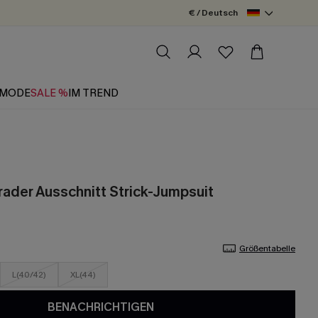
€ / Deutsch
MODE
SALE %
IM TREND
ader Ausschnitt Strick-Jumpsuit
Größentabelle
L(40/42)
XL(44)
BENACHRICHTIGEN