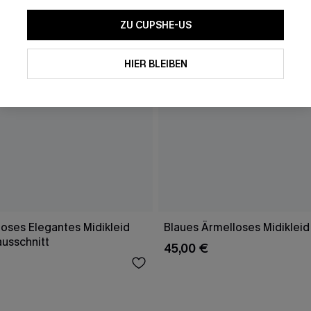
ZU CUPSHE-US
HIER BLEIBEN
oses Elegantes Midikleid
Blaues Ärmelloses Midikleid
ausschnitt
45,00 €