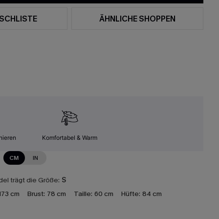
SCHLISTE
ÄHNLICHE SHOPPEN
nieren
Komfortabel & Warm
CM
IN
el trägt die Größe:
S
173 cm
Brust:
78 cm
Taille:
60 cm
Hüfte:
84 cm