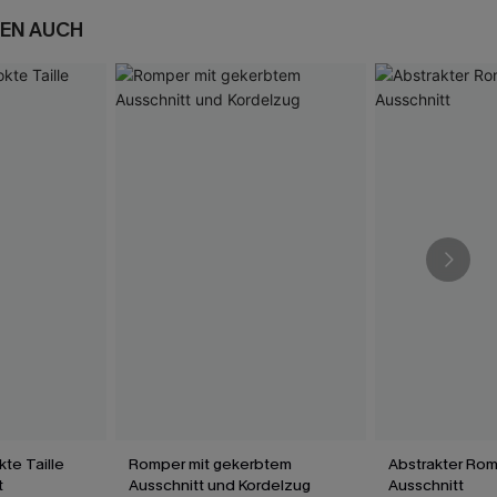
EN AUCH
te Taille
Romper mit gekerbtem
Abstrakter Rom
t
Ausschnitt und Kordelzug
Ausschnitt