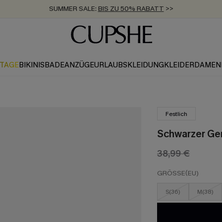
SUMMER SALE:
BIS ZU 50% RABATT
>>
ZUM NEWSLETTER:
KOSTENLOSER VERSAND AB 89 €
BIS ZU -20% EXTRA ERHALTEN
>>
>>
KTAGE
BIKINIS
BADEANZÜGE
URLAUBSKLEIDUNG
KLEIDER
DAMEN
Festlich
Schwarzer Ger
38,99 €
GRÖSSE(EU)
S(36)
M(38)