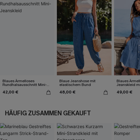
Blaues Ärmelloses
Blaue Jeanshose mit
Blaues Ärmell
Rundhalsausschnitt Mini-
elastischem Bund
Jeanskleid mi
Jeanskleid
Taille
42,00 €
48,00 €
49,00 €
HÄUFIG ZUSAMMEN GEKAUFT