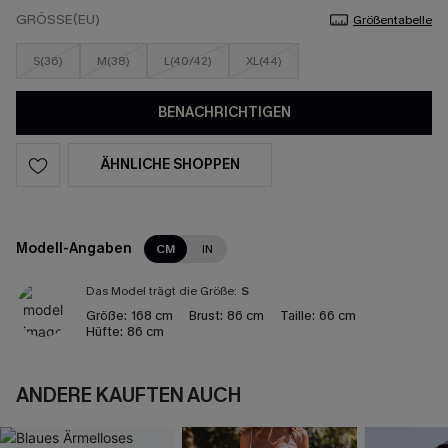
GRÖSSE(EU)
Größentabelle
S(36)
M(38)
L(40/42)
XL(44)
BENACHRICHTIGEN
ÄHNLICHE SHOPPEN
Modell-Angaben
CM
IN
Das Model trägt die Größe:
S
Größe:
168 cm
Brust:
86 cm
Taille:
66 cm
Hüfte:
86 cm
ANDERE KAUFTEN AUCH