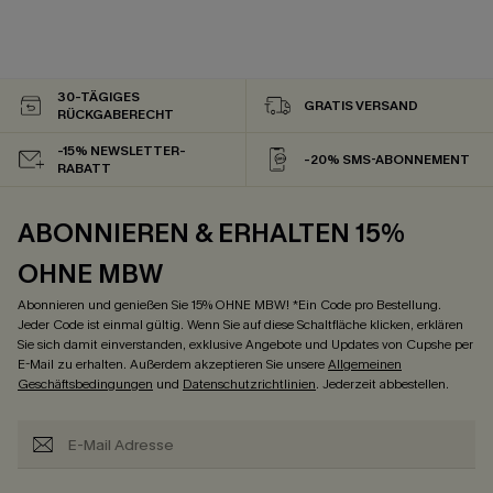
30-TÄGIGES
GRATIS VERSAND
RÜCKGABERECHT
-15% NEWSLETTER-
-20% SMS-ABONNEMENT
RABATT
ABONNIEREN & ERHALTEN 15%
OHNE MBW
Abonnieren und genießen Sie 15% OHNE MBW! *Ein Code pro Bestellung.
Jeder Code ist einmal gültig. Wenn Sie auf diese Schaltfläche klicken, erklären
Sie sich damit einverstanden, exklusive Angebote und Updates von Cupshe per
E-Mail zu erhalten. Außerdem akzeptieren Sie unsere
Allgemeinen
Geschäftsbedingungen
und
Datenschutzrichtlinien
. Jederzeit abbestellen.