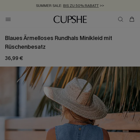
SUMMER SALE:
BIS ZU 50% RABATT
>>
ZUM NEWSLETTER:
KOSTENLOSER VERSAND AB 89 €
BIS ZU -20% EXTRA ERHALTEN
>>
>>
Blaues Ärmelloses Rundhals Minikleid mit
Rüschenbesatz
36,99 €