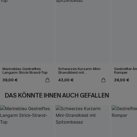
Marineblau Gestreiftes
Schwarzes Kurzarm Mini-
Gestreifter Ä
Langarm Strick-Strand-Top
Strandkleid mit
Romper
Spitzenbesaz
39,00 €
43,00 €
39,00 €
DAS KÖNNTE IHNEN AUCH GEFALLEN