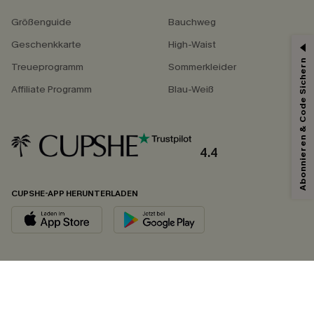
Größenguide
Bauchweg
Geschenkkarte
High-Waist
Abonnieren & Code Sichern
Treueprogramm
Sommerkleider
Affiliate Programm
Blau-Weiß
4.4
CUPSHE-APP HERUNTERLADEN
FOLGEN SIE UNS AUF