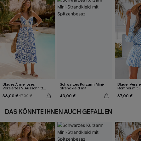
Blaues Ärmelloses
Schwarzes Kurzarm Mini-
Blauer Verzie
Verziertes V-Ausschnitt
Strandkleid mit
Romper mit T
Midi-Trägerkleid
Spitzenbesaz
Wickeloptik
38,00 €
43,00 €
37,00 €
47,00 €
DAS KÖNNTE IHNEN AUCH GEFALLEN