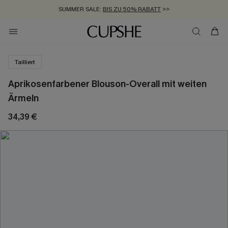
SUMMER SALE:
BIS ZU 50% RABATT
>>
ZUM NEWSLETTER:
KOSTENLOSER VERSAND AB 89 €
BIS ZU -20% EXTRA ERHALTEN
>>
>>
Tailliert
Aprikosenfarbener Blouson-Overall mit weiten
Ärmeln
34,39 €