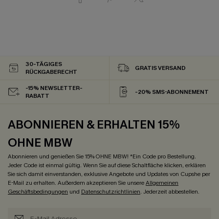
30-TÄGIGES
GRATIS VERSAND
RÜCKGABERECHT
-15% NEWSLETTER-
-20% SMS-ABONNEMENT
RABATT
ABONNIEREN & ERHALTEN 15%
OHNE MBW
Abonnieren und genießen Sie 15% OHNE MBW! *Ein Code pro Bestellung.
Jeder Code ist einmal gültig. Wenn Sie auf diese Schaltfläche klicken, erklären
Sie sich damit einverstanden, exklusive Angebote und Updates von Cupshe per
E-Mail zu erhalten. Außerdem akzeptieren Sie unsere
Allgemeinen
Geschäftsbedingungen
und
Datenschutzrichtlinien
. Jederzeit abbestellen.