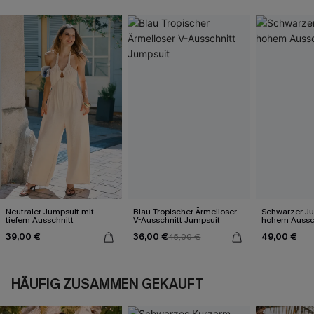
Neutraler Jumpsuit mit
Blau Tropischer Ärmelloser
Schwarzer Ju
tiefem Ausschnitt
V-Ausschnitt Jumpsuit
hohem Aussc
39,00 €
36,00 €
49,00 €
45,00 €
HÄUFIG ZUSAMMEN GEKAUFT