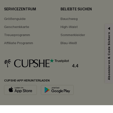
SERVICEZENTRUM
BELIEBTE SUCHEN
Größenguide
Bauchweg
Geschenkkarte
High-Waist
Abonnieren & Code Sichern
Treueprogramm
Sommerkleider
Affiliate Programm
Blau-Weiß
4.4
CUPSHE-APP HERUNTERLADEN
FOLGEN SIE UNS AUF