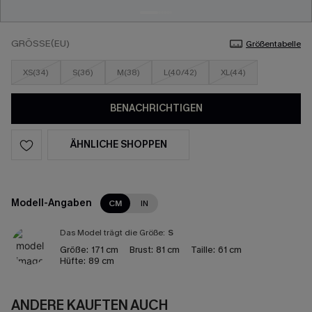
GRÖSSE(EU)
Größentabelle
XS(34)
S(36)
M(38)
L(40/42)
XL(44)
BENACHRICHTIGEN
ÄHNLICHE SHOPPEN
Modell-Angaben
CM
IN
Das Model trägt die Größe:
S
Größe:
171 cm
Brust:
81 cm
Taille:
61 cm
Hüfte:
89 cm
ANDERE KAUFTEN AUCH