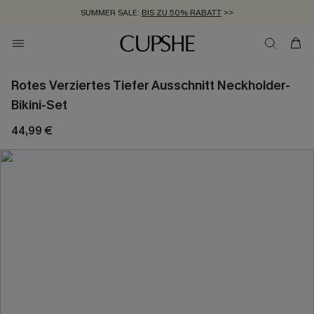
SUMMER SALE:
BIS ZU 50% RABATT
>>
ZUM NEWSLETTER:
KOSTENLOSER VERSAND AB 89 €
BIS ZU -20% EXTRA ERHALTEN
>>
>>
Rotes Verziertes Tiefer Ausschnitt Neckholder-
Bikini-Set
44,99 €