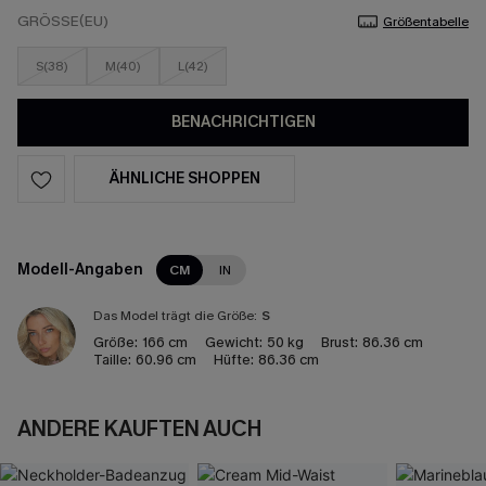
GRÖSSE(EU)
Größentabelle
S(38)
M(40)
L(42)
BENACHRICHTIGEN
ÄHNLICHE SHOPPEN
Modell-Angaben
CM
IN
Das Model trägt die Größe:
S
Größe:
166 cm
Gewicht:
50 kg
Brust:
86.36 cm
Taille:
60.96 cm
Hüfte:
86.36 cm
ANDERE KAUFTEN AUCH