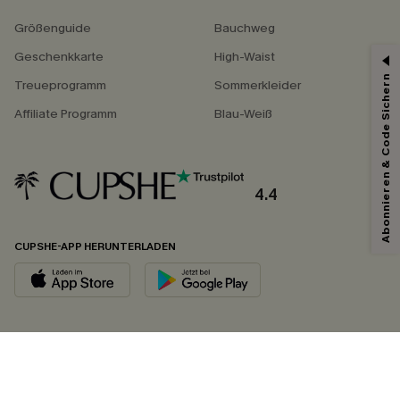
Größenguide
Bauchweg
Geschenkkarte
High-Waist
Abonnieren & Code Sichern
Treueprogramm
Sommerkleider
Affiliate Programm
Blau-Weiß
4.4
CUPSHE-APP HERUNTERLADEN
FOLGEN SIE UNS AUF