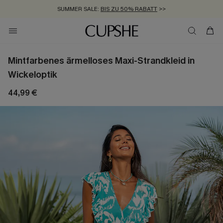
SUMMER SALE:
BIS ZU 50% RABATT
>>
ZUM NEWSLETTER:
KOSTENLOSER VERSAND AB 89 €
BIS ZU -20% EXTRA ERHALTEN
>>
>>
Mintfarbenes ärmelloses Maxi-Strandkleid in
Wickeloptik
44,99 €