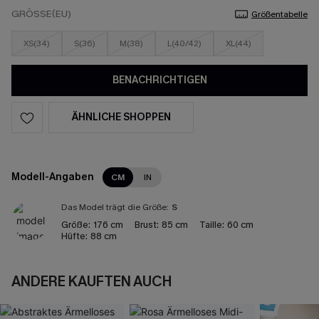
GRÖSSE(EU)
Größentabelle
XS(34)
S(36)
M(38)
L(40/42)
XL(44)
BENACHRICHTIGEN
ÄHNLICHE SHOPPEN
Modell-Angaben
CM
IN
Das Model trägt die Größe:
S
Größe:
176 cm
Brust:
85 cm
Taille:
60 cm
Hüfte:
88 cm
ANDERE KAUFTEN AUCH