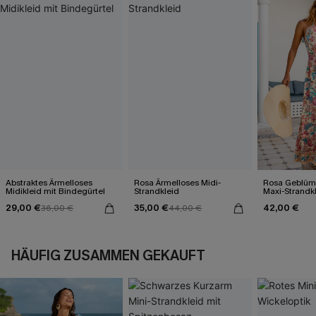
Abstraktes Ärmelloses
Rosa Ärmelloses Midi-
Rosa Geblümt
Midikleid mit Bindegürtel
Strandkleid
Maxi-Strandk
Ausschnitt
29,00 €
35,00 €
42,00 €
36,00 €
44,00 €
HÄUFIG ZUSAMMEN GEKAUFT