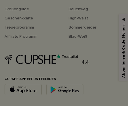
Größenguide
Bauchweg
Geschenkkarte
High-Waist
Abonnieren & Code Sichern
Treueprogramm
Sommerkleider
Affiliate Programm
Blau-Weiß
4.4
CUPSHE-APP HERUNTERLADEN
FOLGEN SIE UNS AUF