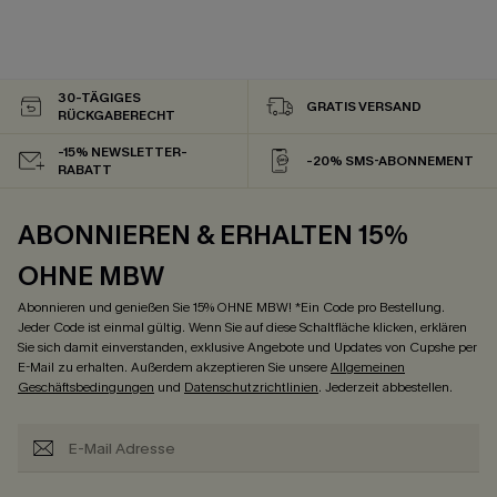
30-TÄGIGES
GRATIS VERSAND
RÜCKGABERECHT
-15% NEWSLETTER-
-20% SMS-ABONNEMENT
RABATT
ABONNIEREN & ERHALTEN 15%
OHNE MBW
Abonnieren und genießen Sie 15% OHNE MBW! *Ein Code pro Bestellung.
Jeder Code ist einmal gültig. Wenn Sie auf diese Schaltfläche klicken, erklären
Sie sich damit einverstanden, exklusive Angebote und Updates von Cupshe per
E-Mail zu erhalten. Außerdem akzeptieren Sie unsere
Allgemeinen
Geschäftsbedingungen
und
Datenschutzrichtlinien
. Jederzeit abbestellen.