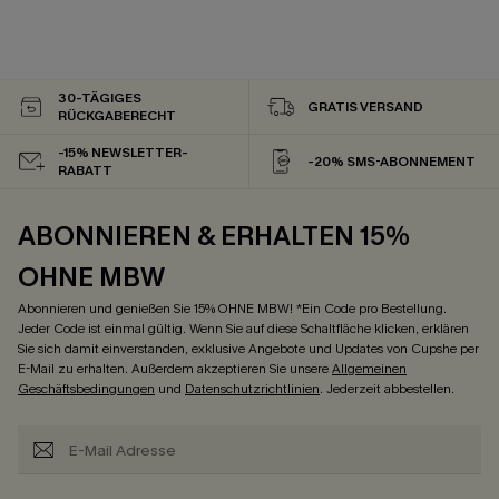
30-TÄGIGES
GRATIS VERSAND
RÜCKGABERECHT
-15% NEWSLETTER-
-20% SMS-ABONNEMENT
RABATT
ABONNIEREN & ERHALTEN 15%
OHNE MBW
Abonnieren und genießen Sie 15% OHNE MBW! *Ein Code pro Bestellung.
Jeder Code ist einmal gültig. Wenn Sie auf diese Schaltfläche klicken, erklären
Sie sich damit einverstanden, exklusive Angebote und Updates von Cupshe per
E-Mail zu erhalten. Außerdem akzeptieren Sie unsere
Allgemeinen
Geschäftsbedingungen
und
Datenschutzrichtlinien
. Jederzeit abbestellen.