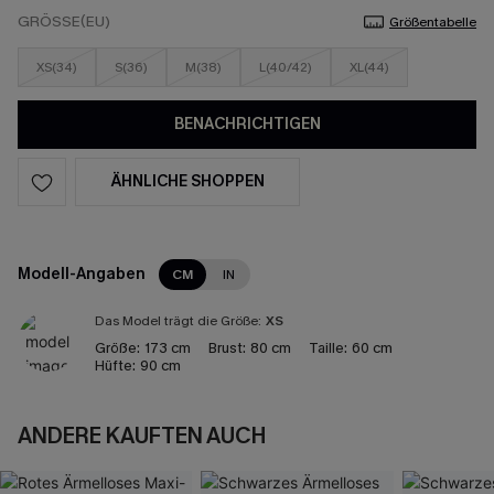
GRÖSSE(EU)
Größentabelle
XS(34)
S(36)
M(38)
L(40/42)
XL(44)
BENACHRICHTIGEN
ÄHNLICHE SHOPPEN
Modell-Angaben
CM
IN
Das Model trägt die Größe:
XS
Größe:
173 cm
Brust:
80 cm
Taille:
60 cm
Hüfte:
90 cm
ANDERE KAUFTEN AUCH