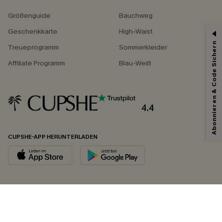
Größenguide
Bauchweg
Geschenkkarte
High-Waist
Abonnieren & Code Sichern
Treueprogramm
Sommerkleider
Affiliate Programm
Blau-Weiß
4.4
CUPSHE-APP HERUNTERLADEN
FOLGEN SIE UNS AUF