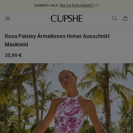
SUMMER SALE:
BIS ZU 50% RABATT
>>
ZUM NEWSLETTER:
KOSTENLOSER VERSAND AB 89 €
BIS ZU -20% EXTRA ERHALTEN
>>
>>
Rosa Paisley Ärmelloses Hoher Ausschnitt
Maxikleid
35,99 €