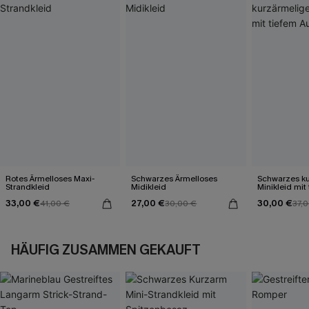
Rotes Ärmelloses Maxi-
Schwarzes Ärmelloses
Schwarzes ku
Strandkleid
Midikleid
Minikleid mit
Ausschnitt
33,00 €
27,00 €
30,00 €
41,00 €
30,00 €
37,
HÄUFIG ZUSAMMEN GEKAUFT