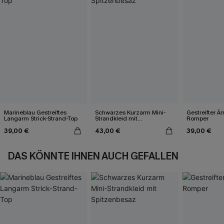
Marineblau Gestreiftes
Schwarzes Kurzarm Mini-
Gestreifter Ä
Langarm Strick-Strand-Top
Strandkleid mit
Romper
Spitzenbesaz
39,00 €
43,00 €
39,00 €
DAS KÖNNTE IHNEN AUCH GEFALLEN