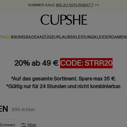
SUMMER SALE:
BIS ZU 50% RABATT
>>
ZUM NEWSLETTER:
KOSTENLOSER VERSAND AB 89 €
BIS ZU -20% EXTRA ERHALTEN
>>
>>
KTAGE
BIKINIS
BADEANZÜGE
URLAUBSKLEIDUNG
KLEIDER
DAMEN
20% ab 49 €
CODE: STRR20
*Auf das gesamte Sortiment. Spare max 35 €.
*Gültig nur für 24 Stunden und nicht kombinierbar.
EN
896
Artikel
Schwarz
Filter