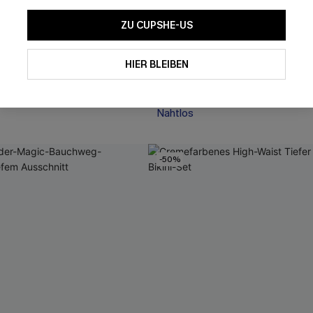
ZU CUPSHE-US
st Neckholder-Triangel-
Blaues High-Waist V-Ausschnit
HIER BLEIBEN
Bikini-Set
45,00 €
Nahtlos
-50%