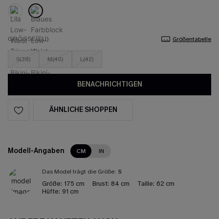
GRÖSSE(EU)
Größentabelle
S(38)
M(40)
L(42)
BENACHRICHTIGEN
ÄHNLICHE SHOPPEN
Modell-Angaben
CM
IN
Das Model trägt die Größe:
S
Größe:
175 cm
Brust:
84 cm
Taille:
62 cm
Hüfte:
91 cm