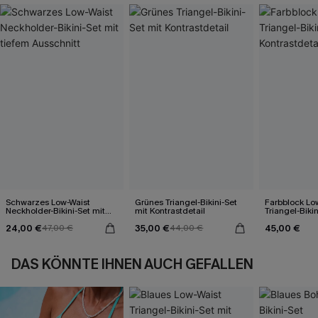
Schwarzes Low-Waist
Grünes Triangel-Bikini-Set
Farbblock Lo
Neckholder-Bikini-Set mit
mit Kontrastdetail
Triangel-Bikin
tiefem Ausschnitt
Kontrastdetai
24,00 €
35,00 €
45,00 €
47,00 €
44,00 €
DAS KÖNNTE IHNEN AUCH GEFALLEN