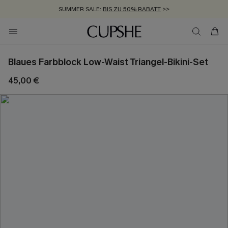
SUMMER SALE:
BIS ZU 50% RABATT
>>
ZUM NEWSLETTER:
KOSTENLOSER VERSAND AB 89 €
BIS ZU -20% EXTRA ERHALTEN
>>
>>
Blaues Farbblock Low-Waist Triangel-Bikini-Set
45,00 €