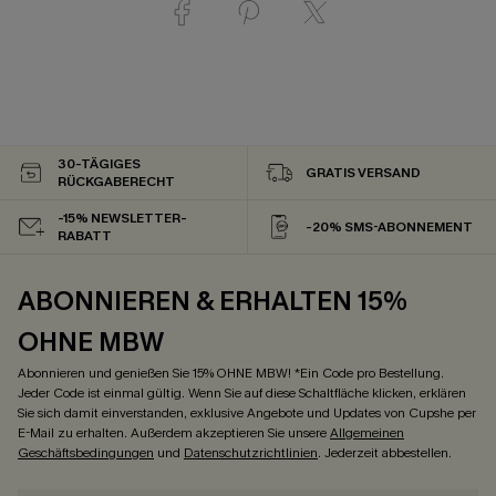
30-TÄGIGES
GRATIS VERSAND
RÜCKGABERECHT
-15% NEWSLETTER-
-20% SMS-ABONNEMENT
RABATT
ABONNIEREN & ERHALTEN 15%
OHNE MBW
Abonnieren und genießen Sie 15% OHNE MBW! *Ein Code pro Bestellung.
Jeder Code ist einmal gültig. Wenn Sie auf diese Schaltfläche klicken, erklären
Sie sich damit einverstanden, exklusive Angebote und Updates von Cupshe per
E-Mail zu erhalten. Außerdem akzeptieren Sie unsere
Allgemeinen
Geschäftsbedingungen
und
Datenschutzrichtlinien
. Jederzeit abbestellen.