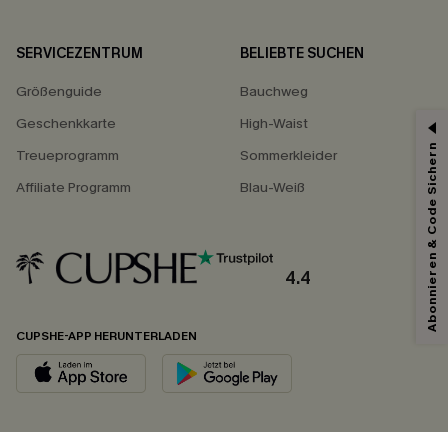
SERVICEZENTRUM
BELIEBTE SUCHEN
Größenguide
Bauchweg
Geschenkkarte
High-Waist
Abonnieren & Code Sichern
Treueprogramm
Sommerkleider
Affiliate Programm
Blau-Weiß
4.4
CUPSHE-APP HERUNTERLADEN
FOLGEN SIE UNS AUF