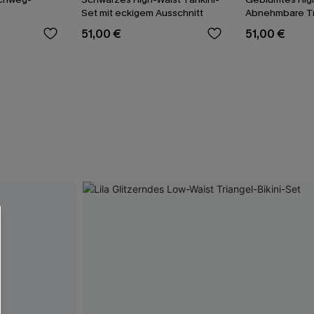
Set mit eckigem Ausschnitt
Abnehmbare Tr
Bikini-Set
51,00 €
51,00 €