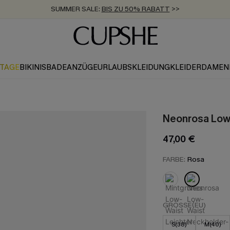
ZUM NEWSLETTER:
BIS ZU -20% EXTRA ERHALTEN
>>
KOSTENLOSER VERSAND AB 89 €
>>
KTAGE
BIKINIS
BADEANZÜGE
URLAUBSKLEIDUNG
KLEIDER
DAMEN
Neonrosa Low-
47,00 €
FARBE:
Rosa
GRÖSSE(EU)
S(38)
M(40)