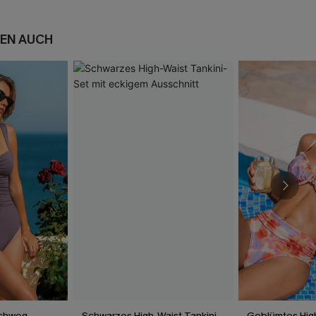
EN AUCH
chweg-
Schwarzes High-Waist Tankini-
Geblümtes Hig