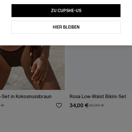
ZU CUPSHE-US
HIER BLEIBEN
ni-Set in Kokosnussbraun
Rosa Low-Waist Bikini-Set
34,00 €
 €
43,00 €