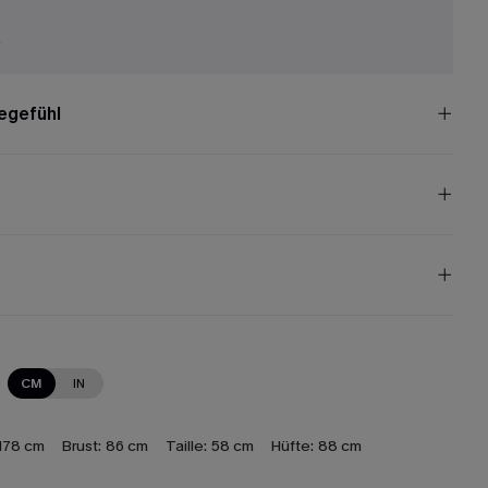
r
egefühl
CM
IN
178 cm
Brust:
86 cm
Taille:
58 cm
Hüfte:
88 cm