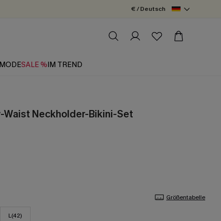
€ / Deutsch
MODE
SALE %
IM TREND
Waist Neckholder-Bikini-Set
Größentabelle
L(42)