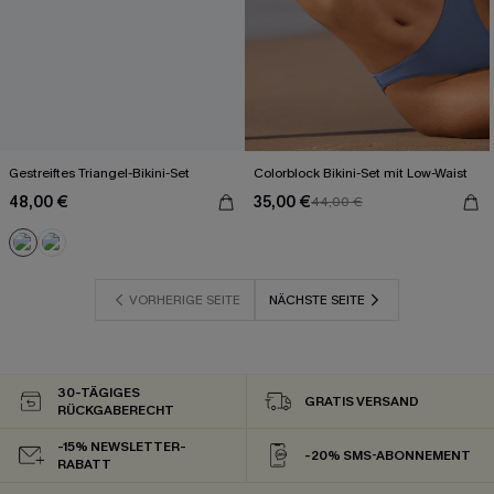
Gestreiftes Triangel-Bikini-Set
Colorblock Bikini-Set mit Low-Waist
48,00 €
35,00 €
44,00 €
VORHERIGE SEITE
NÄCHSTE SEITE
30-TÄGIGES
GRATIS VERSAND
RÜCKGABERECHT
-15% NEWSLETTER-
-20% SMS-ABONNEMENT
RABATT