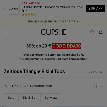
App-Vorteile
Exklusive Rabatte & monatlicher Mitgliedertag in der
ZUR APP
App
GRATIS MASSBAND MIT JEDEM SCHNELLVERSAND-ARTIKEL >>
SUMMER SALE:
BIS ZU 50% RABATT
>>
ZUM NEWSLETTER:
BIS ZU -20% EXTRA ERHALTEN
>>
KOSTENLOSER VERSAND AB 89 €
>>
30% ab 29 €
CODE: DDA30
*Auf das gesamte Sortiment. Spare Max 30 €.
*Gültig nur für 24 Stunden und nicht kombinierbar.
Zeitlose Triangle Bikini Tops
325
Artikel
Filter
Sortieren nach
Sale
Bikini-Set
Schwarz