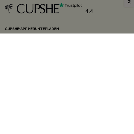
4.4
CUPSHE-APP HERUNTERLADEN
FOLGEN SIE UNS AUF
©2026 CUPSHE DEUTSCHLAND
Datenschutz
&
AGB
&
Zugänglichkeitserklärung
Cookie-Einstellungen