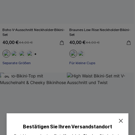
Boho V-Ausschnitt Neckholder-Bikini-
Braunes Low Rise Neckholder-Bikini-
Set
Set
40,00 €
40,00 €
44,00 €
44,00 €
+1
Separate Größen
Für kleine Cups
-9%
Bestätigen Sie Ihren Versandstandort