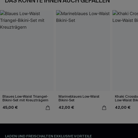
DAS KÖNNTE IHNEN AUCH GEFALLEN
Blaues Low-Waist Triangel-
Marineblaues Low-Waist
Khaki Crossb
Bikini-Set mit Kreuzträgern
Bikini-Set
Low-Waist Bik
45,00 €
42,00 €
42,00 €
LADEN UND FREISCHALTEN EXKLUSIVE VORTEILE