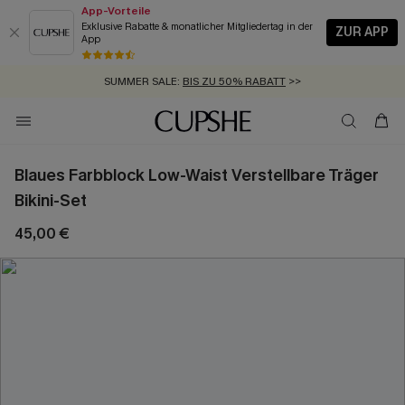
App-Vorteile
Exklusive Rabatte & monatlicher Mitgliedertag in der
ZUR APP
App
GRATIS MASSBAND MIT JEDEM SCHNELLVERSAND-ARTIKEL >>
SUMMER SALE:
BIS ZU 50% RABATT
>>
ZUM NEWSLETTER:
KOSTENLOSER VERSAND AB 89 €
BIS ZU -20% EXTRA ERHALTEN
>>
>>
Blaues Farbblock Low-Waist Verstellbare Träger
Bikini-Set
45,00 €