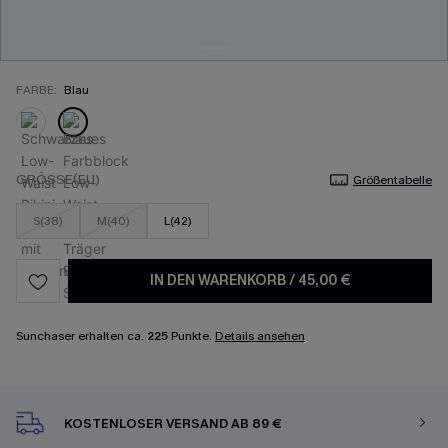
FARBE:
Blau
GRÖSSE(EU)
Größentabelle
S(38)
M(40)
L(42)
IN DEN WARENKORB
/
45,00 €
Sunchaser erhalten ca.
225
Punkte.
Details ansehen
KOSTENLOSER VERSAND AB 89 €