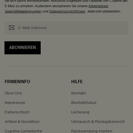
Sie sich damit einverstanden, exklusive Angebote und Updates von Cupshe per
E-Mail zu erhalten. Außerdem akzeptieren Sie unsere
Allgemeinen
Geschäftsbedingungen
und
Datenschutzrichtlinien
. Jederzeit abbestellen.
ABONNIEREN
FIRMENINFO
HILFE
Über Uns
Kontakt
Impressum
Bestellstatus
Datenschutz
Lieferung
Artikel & Kondition
Umtausch & Rückgaberecht
Cupshe Lieferkette
Rücksendung starten