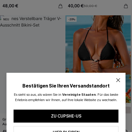
48,00 €
40,00 €
50,00 €
NEU
-20%
Bestätigen Sie Ihren Versandstandort
Es sieht so aus, als wären Sie in
Vereinigte Staaten
.
Für das beste
Erlebnis empfehlen wir Ihnen, auf Ihre lokale Website zu wechseln.
ZU CUPSHE-US
Grünes Verstellbare Träger V-
Schwarzes Neckholder-Triangel-
Ausschnitt Bikini-Set
Bikini-Set
48,00 €
35,00 €
44,00 €