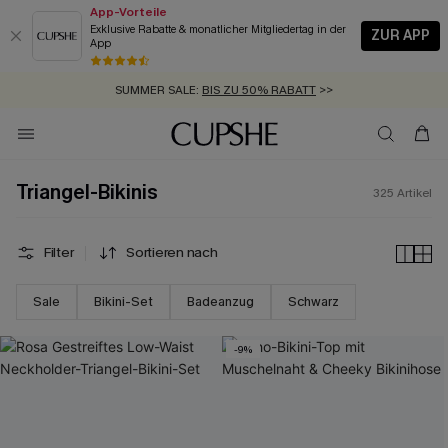
App-Vorteile
Exklusive Rabatte & monatlicher Mitgliedertag in der
ZUR APP
App
GRATIS MASSBAND MIT JEDEM SCHNELLVERSAND-ARTIKEL >>
SUMMER SALE:
BIS ZU 50% RABATT
>>
ZUM NEWSLETTER:
BIS ZU -20% EXTRA ERHALTEN
>>
KOSTENLOSER VERSAND AB 89 €
>>
Triangel-Bikinis
325
Artikel
Filter
Sortieren nach
Sale
Bikini-Set
Badeanzug
Schwarz
-9%