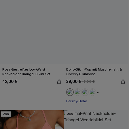
Rosa Gestreiftes Low-Waist
Boho-Bikini-Top mit Muschelnaht &
Neckholder-Triangel-Bikini-Set
Cheeky Bikinihose
42,00 €
39,00 €
43,00 €
+1
Paisley/Boho
-19%
-19%