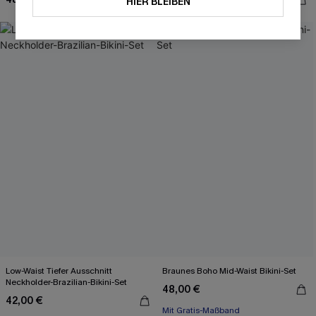
HIER BLEIBEN
Low-Waist Tiefer Ausschnitt
Braunes Boho Mid-Waist Bikini-Set
Neckholder-Brazilian-Bikini-Set
48,00 €
42,00 €
Mit Gratis-Maßband