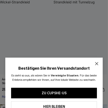
Bestätigen Sie Ihren Versandstandort
Es sieht so aus, als wären Sie in
Vereinigte Staaten
.
Für das beste
Ärmelloses Tie-Dye Midi-Wickel-
Beiges Ärmelloses Mini-Strick-
Erlebnis empfehlen wir Ihnen, auf Ihre lokale Website zu wechseln.
Strandkleid
Strandkleid mit Tunnelzug
29,00 €
31,00 €
39,00 €
ZU CUPSHE-US
Rüschen
HIER BLEIBEN
NEU
-19%