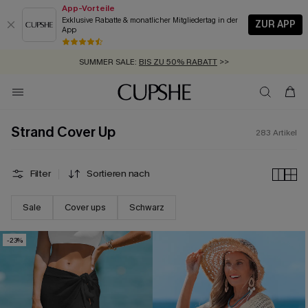
App-Vorteile
Exklusive Rabatte & monatlicher Mitgliedertag in der
ZUR APP
App
GRATIS MASSBAND MIT JEDEM SCHNELLVERSAND-ARTIKEL >>
SUMMER SALE:
BIS ZU 50% RABATT
>>
ZUM NEWSLETTER:
BIS ZU -20% EXTRA ERHALTEN
>>
KOSTENLOSER VERSAND AB 89 €
>>
Strand Cover Up
283
Artikel
Filter
Sortieren nach
Sale
Cover ups
Schwarz
-23%