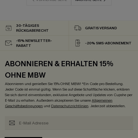
30-TÄGIGES
GRATIS VERSAND
RÜCKGABERECHT
-15% NEWSLETTER-
-20% SMS-ABONNEMENT
RABATT
ABONNIEREN & ERHALTEN 15%
OHNE MBW
Abonnieren und genießen Sie 15% OHNE MBW! *Ein Code pro Bestellung.
Jeder Code ist einmal gültig. Wenn Sie auf diese Schaltfläche klicken, erklären
Sie sich damit einverstanden, exklusive Angebote und Updates von Cupshe per
E-Mail zu erhalten. Außerdem akzeptieren Sie unsere
Allgemeinen
Geschäftsbedingungen
und
Datenschutzrichtlinien
. Jederzeit abbestellen.