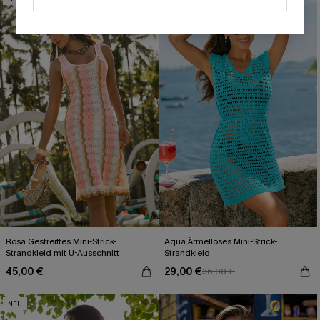
Rosa Gestreiftes Mini-Strick-
Aqua Ärmelloses Mini-Strick-
Strandkleid mit U-Ausschnitt
Strandkleid
45,00 €
29,00 €
36,00 €
NEU