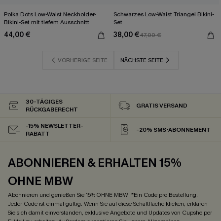
Polka Dots Low-Waist Neckholder-
Schwarzes Low-Waist Triangel Bikini-
Bikini-Set mit tiefem Ausschnitt
Set
44,00 €
38,00 €
47,00 €
VORHERIGE SEITE
NÄCHSTE SEITE
30-TÄGIGES
GRATIS VERSAND
RÜCKGABERECHT
-15% NEWSLETTER-
-20% SMS-ABONNEMENT
RABATT
ABONNIEREN & ERHALTEN 15%
OHNE MBW
Abonnieren und genießen Sie 15% OHNE MBW! *Ein Code pro Bestellung.
Jeder Code ist einmal gültig. Wenn Sie auf diese Schaltfläche klicken, erklären
Sie sich damit einverstanden, exklusive Angebote und Updates von Cupshe per