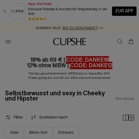
App-Vorteile
Exklusive Rabatte & monatlicher Mitgliedertag in der
ZUR APP
App
GRATIS MASSBAND MIT JEDEM SCHNELLVERSAND-ARTIKEL >>
SUMMER SALE:
BIS ZU 50% RABATT
>>
ZUM NEWSLETTER:
BIS ZU -20% EXTRA ERHALTEN
>>
KOSTENLOSER VERSAND AB 89 €
>>
18% ab 69 € |
CODE: DANKE18
12% ohne MBW |
CODE: DANKE12
*Auf das gesamte Sortiment. WEB Exklusiv. Spare Max 30 €.
*Codes gültig bis zum 05.Juli.2024 und nicht kombinierbar.
Selbstbewusst und sexy in Cheeky
und Hipster
554
Artikel
Filter
Sortieren nach
Sale
Bikini-Set
Schwarz