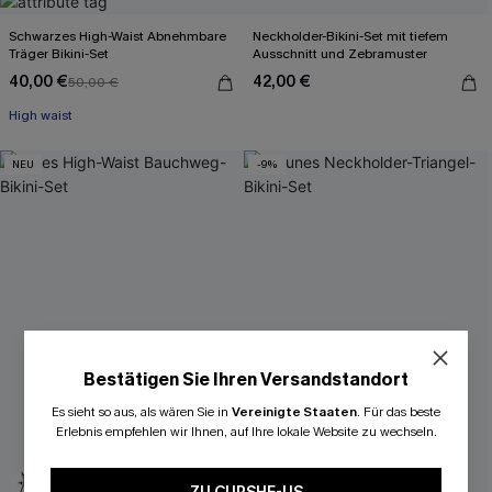
Schwarzes High-Waist Abnehmbare
Neckholder-Bikini-Set mit tiefem
Träger Bikini-Set
Ausschnitt und Zebramuster
40,00 €
42,00 €
50,00 €
High waist
NEU
-9%
Bestätigen Sie Ihren Versandstandort
Es sieht so aus, als wären Sie in
Vereinigte Staaten
.
Für das beste
Erlebnis empfehlen wir Ihnen, auf Ihre lokale Website zu wechseln.