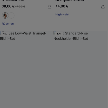
Bustier-Bikini-Set
und Hipster-Bikini-Set
38,00 €
44,00 €
47,00 €
Mit Gratis-Maßband
High waist
Mit Gratis-Maßband
Mit Gratis-Maßband
Rüschen
Mit Gratis-Maßband
NEU
-19%