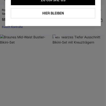
ZU CUPSHE-US
Rotes High-Waist Bauchweg-Bikini-
Braunes Neckholder-Triangel-Bikini-
HIER BLEIBEN
Set
Set
55,00 €
40,00 €
44,00 €
Bauch Kontrolle
NEU