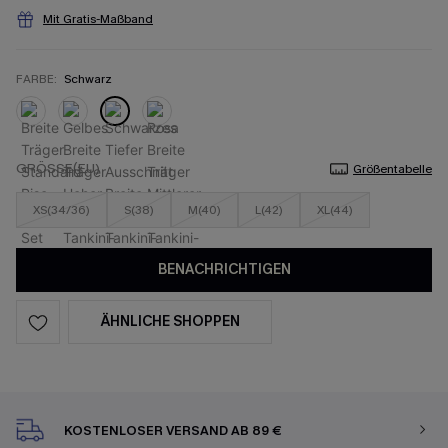
Mit Gratis-Maßband
FARBE:
Schwarz
GRÖSSE(EU)
Größentabelle
XS(34/36)
S(38)
M(40)
L(42)
XL(44)
BENACHRICHTIGEN
ÄHNLICHE SHOPPEN
KOSTENLOSER VERSAND AB 89 €