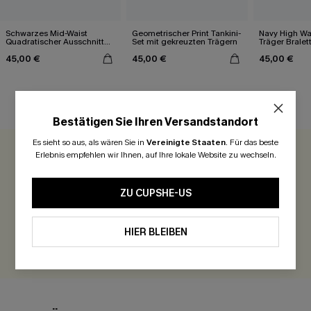
Schwarzes Mid-Waist
Geometrischer Print Tankini-
Navy High Wai
Quadratischer Ausschnitt
Set mit gekreuzten Trägern
Träger Bralett
Bikini-Set
45,00 €
45,00 €
45,00 €
KUNDENBEWERTUNGEN
Bestätigen Sie Ihren Versandstandort
Es sieht so aus, als wären Sie in
Vereinigte Staaten
.
Für das beste
Erlebnis empfehlen wir Ihnen, auf Ihre lokale Website zu wechseln.
0.0
ZU CUPSHE-US
Seien Sie der Erste, der bewertet
300 Punkte für Ihre Bewertung!
HIER BLEIBEN
BEWERTEN