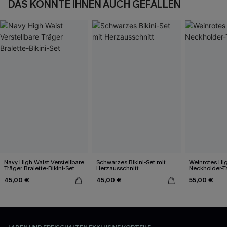
DAS KÖNNTE IHNEN AUCH GEFALLEN
Navy High Waist Verstellbare
Schwarzes Bikini-Set mit
Weinrotes Hi
Träger Bralette-Bikini-Set
Herzausschnitt
Neckholder-T
45,00 €
45,00 €
55,00 €