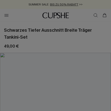
SUMMER SALE:
BIS ZU 50% RABATT
>>
ZUM NEWSLETTER:
KOSTENLOSER VERSAND AB 89 €
BIS ZU -20% EXTRA ERHALTEN
>>
>>
Schwarzes Tiefer Ausschnitt Breite Träger
Tankini-Set
49,00 €