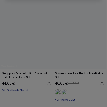
Geripptes Oberteil mit U-Ausschnitt
Braunes Low Rise Neckholder-Bikini-
und Hipster-Bikini-Set
Set
44,00 €
40,00 €
44,00 €
Mit Gratis-Maßband
High waist
Mit Gratis-Maßband
Für kleine Cups