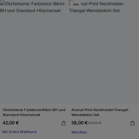
-19%
Olivfarbener Farbblock-Bikini-BH und
Animal-Print Neckholder-Triangel-
Standard-Höschenset
Wendebikini-Set
42,00 €
38,00 €
47,00 €
Mit Gratis-Maßband
Separate Größen
Wendbar