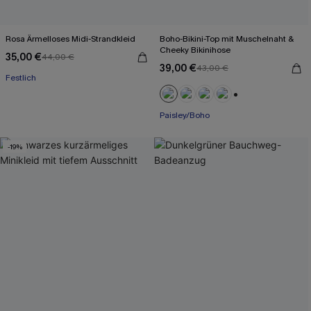
Rosa Ärmelloses Midi-Strandkleid
Boho-Bikini-Top mit Muschelnaht &
Cheeky Bikinihose
35,00 €
44,00 €
39,00 €
43,00 €
Festlich
+1
Paisley/Boho
-19%