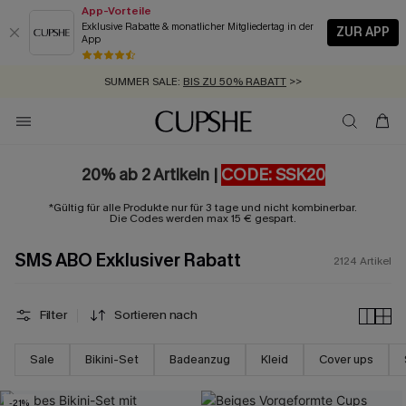
App-Vorteile
Exklusive Rabatte & monatlicher Mitgliedertag in der
ZUR APP
App
GRATIS MASSBAND MIT JEDEM SCHNELLVERSAND-ARTIKEL >>
SUMMER SALE:
BIS ZU 50% RABATT
>>
ZUM NEWSLETTER:
BIS ZU -20% EXTRA ERHALTEN
>>
KOSTENLOSER VERSAND AB 89 €
>>
20% ab 2 Artikeln |
CODE: SSK20
*Gültig für alle Produkte nur für 3 tage und nicht kombinerbar.
Die Codes werden max 15 € gespart.
SMS ABO Exklusiver Rabatt
2124
Artikel
Filter
Sortieren nach
Sale
Bikini-Set
Badeanzug
Kleid
Cover ups
-21%