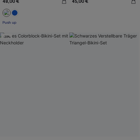
48,00 €
45,00 €
Push up
-20%