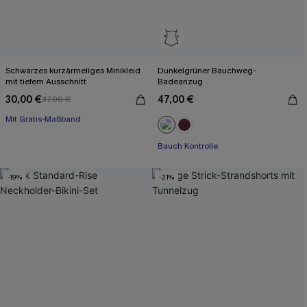
Schwarzes kurzärmeliges Minikleid
Dunkelgrüner Bauchweg-
mit tiefem Ausschnitt
Badeanzug
30,00 €
47,00 €
37,00 €
Mit Gratis-Maßband
Baumwolle
Mit Gratis-Maßband
Bauch Kontrolle
-19%
-21%