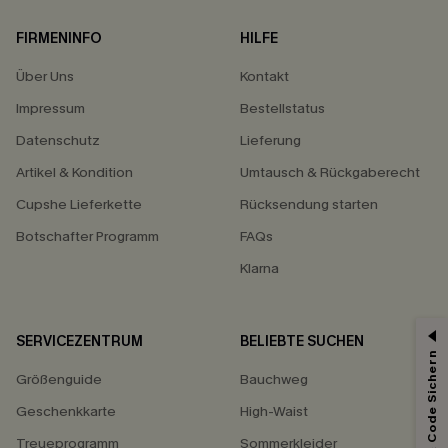
FIRMENINFO
HILFE
Über Uns
Kontakt
Impressum
Bestellstatus
Datenschutz
Lieferung
Artikel & Kondition
Umtausch & Rückgaberecht
Cupshe Lieferkette
Rücksendung starten
Botschafter Programm
FAQs
Klarna
SERVICEZENTRUM
BELIEBTE SUCHEN
15% ERHALTEN
Abonnieren & Code Sichern
Größenguide
Bauchweg
15% ohne MBW für E-Mail-Abonnenten.
*Ein Code pro Bestellung. Jeder Code ist einmal gültig.
Geschenkkarte
High-Waist
Treueprogramm
Sommerkleider