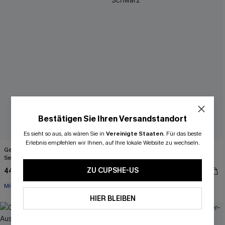
Bestätigen Sie Ihren Versandstandort
Es sieht so aus, als wären Sie in
Vereinigte Staaten
.
Für das beste
Erlebnis empfehlen wir Ihnen, auf Ihre lokale Website zu wechseln.
Gestreiftes V-Draht High-Waist Bikini-
Diamant-Ausschnitt Überkreuzte
Set
Träger Bikini-Set in Schwarz
ZU CUPSHE-US
44,00 €
48,00 €
Mit Gratis-Maßband
HIER BLEIBEN
-9%