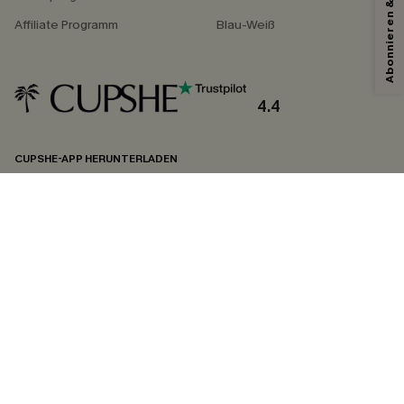
Affiliate Programm
Blau-Weiß
Mit dem Klick auf diese Schaltfläche erklären Sie sich damit einverstanden,
exklusive Werbeaktionen und Updates von Cupshe per E-Mail zu erhalten.
Sie akzeptieren außerdem unsere
Allgemeinen Geschäftsbedingungen
und
Datenschutzbestimmungen
. Sie können sich jederzeit abmelden.
4.4
ABONNIEREN
CUPSHE-APP HERUNTERLADEN
FOLGEN SIE UNS AUF
©2026 CUPSHE DEUTSCHLAND