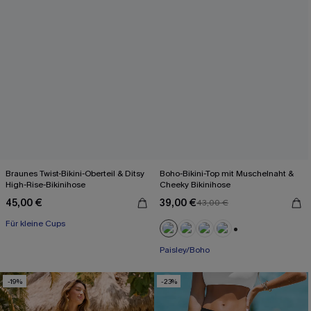
Braunes Twist-Bikini-Oberteil & Ditsy
Boho-Bikini-Top mit Muschelnaht &
High-Rise-Bikinihose
Cheeky Bikinihose
45,00 €
39,00 €
43,00 €
Für kleine Cups
+1
Paisley/Boho
-19%
-23%