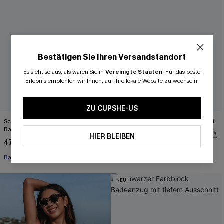
Bestätigen Sie Ihren Versandstandort
Es sieht so aus, als wären Sie in
Vereinigte Staaten
.
Für das beste
Erlebnis empfehlen wir Ihnen, auf Ihre lokale Website zu wechseln.
ZU CUPSHE-US
Schwarzer Verstellbare Träger
Blaues Low-Waist Triangel-Bikini-Set
Badeanzug mit Wellenkante
50,99 €
HIER BLEIBEN
47,00 €
Bauch Kontrolle
NEU