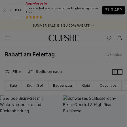
App-Vorteile
Exklusive Rabatte & monatlicher Mitgliedertag in der
ZUR APP
App
GRATIS MASSBAND MIT JEDEM SCHNELLVERSAND-ARTIKEL >>
SUMMER SALE:
BIS ZU 50% RABATT
>>
ZUM NEWSLETTER:
BIS ZU -20% EXTRA ERHALTEN
>>
KOSTENLOSER VERSAND AB 89 €
>>
Rabatt am Feiertag
2078
Artikel
Filter
Sortieren nach
Sale
Bikini-Set
Badeanzug
Kleid
Cover ups
-21%