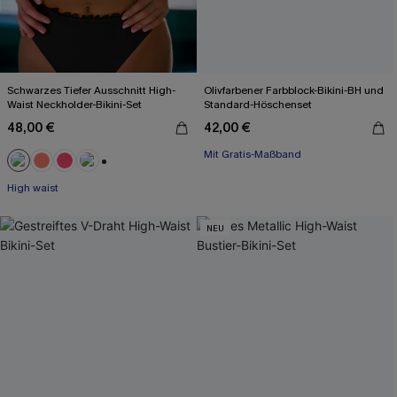
Schwarzes Tiefer Ausschnitt High-
Olivfarbener Farbblock-Bikini-BH und
Waist Neckholder-Bikini-Set
Standard-Höschenset
48,00 €
42,00 €
Mit Gratis-Maßband
Separate Größen
Mit Gratis-Maßband
+1
High waist
NEU