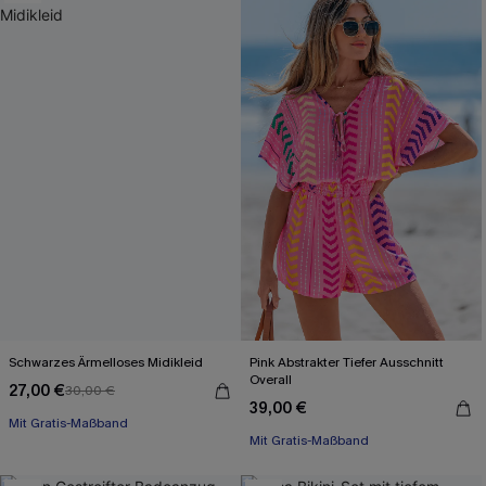
Schwarzes Ärmelloses Midikleid
Pink Abstrakter Tiefer Ausschnitt
Overall
27,00 €
30,00 €
Mit Gratis-Maßband
39,00 €
Mit Gratis-Maßband
High waist
Gesmokt
Mit Gratis-Maßband
Mit Gratis-Maßband