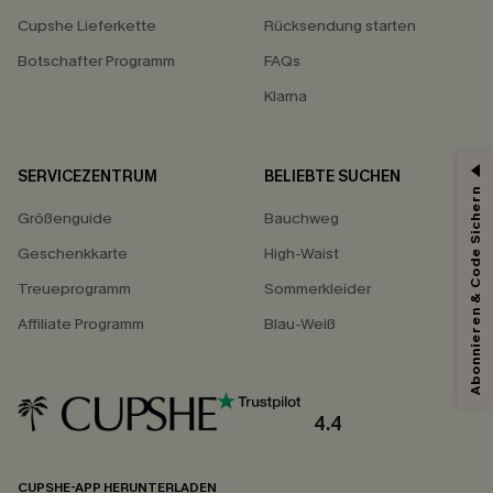
Cupshe Lieferkette
Rücksendung starten
Botschafter Programm
FAQs
Klarna
SERVICEZENTRUM
BELIEBTE SUCHEN
15% ERHALTEN
Abonnieren & Code Sichern
Größenguide
Bauchweg
15% ohne MBW für E-Mail-Abonnenten.
*Ein Code pro Bestellung. Jeder Code ist einmal gültig.
Geschenkkarte
High-Waist
Treueprogramm
Sommerkleider
Affiliate Programm
Blau-Weiß
Mit dem Klick auf diese Schaltfläche erklären Sie sich damit einverstanden,
exklusive Werbeaktionen und Updates von Cupshe per E-Mail zu erhalten.
Sie akzeptieren außerdem unsere
Allgemeinen Geschäftsbedingungen
und
Datenschutzbestimmungen
. Sie können sich jederzeit abmelden.
4.4
ABONNIEREN
CUPSHE-APP HERUNTERLADEN