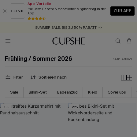
App-Vorteile
Exklusive Rabatte & monatlicher Mitgliedertag in der
ZUR APP
App
GRATIS MASSBAND MIT JEDEM SCHNELLVERSAND-ARTIKEL >>
SUMMER SALE:
BIS ZU 50% RABATT
>>
ZUM NEWSLETTER:
BIS ZU -20% EXTRA ERHALTEN
>>
KOSTENLOSER VERSAND AB 89 €
>>
Frühling / Sommer 2026
1416
Artikel
Filter
Sortieren nach
Sale
Bikini-Set
Badeanzug
Kleid
Cover ups
NEU
-21%