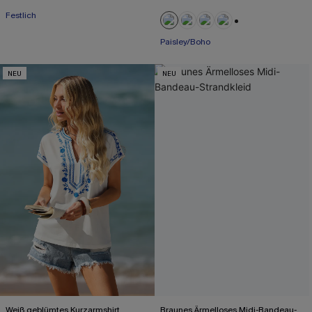
Festlich
+1
Paisley/Boho
NEU
NEU
Weiß geblümtes Kurzarmshirt
Braunes Ärmelloses Midi-Bandeau-