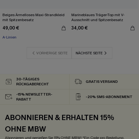
Beiges Ärmelloses Maxi-Strandkleid
Marineblaues Träger-Top mit V-
mit Spitzenbesatz
Ausschnitt und Spitzenbesatz
49,00 €
34,00 €
A-Linien
VORHERIGE SEITE
NÄCHSTE SEITE
30-TÄGIGES
GRATIS VERSAND
RÜCKGABERECHT
-15% NEWSLETTER-
-20% SMS-ABONNEMENT
RABATT
ABONNIEREN & ERHALTEN 15%
OHNE MBW
Abonnieren und genießen Sie 15% OHNE MBW! *Ein Code pro Bestellung.