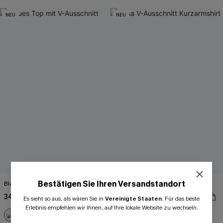
NEU
NEU
Bestätigen Sie Ihren Versandstandort
Blaues Top mit V-Ausschnitt
Rosa V-Ausschnitt Kurzarmshirt
34,00 €
34,00 €
Es sieht so aus, als wären Sie in
Vereinigte Staaten
.
Für das beste
Erlebnis empfehlen wir Ihnen, auf Ihre lokale Website zu wechseln.