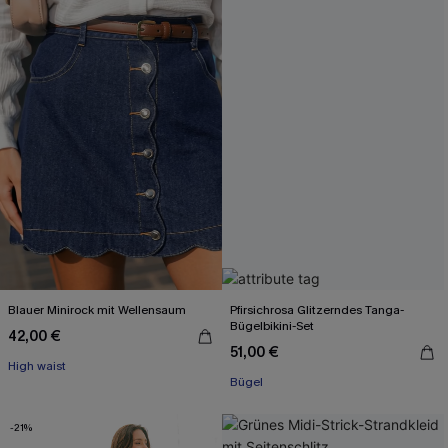
Blauer Minirock mit Wellen­saum
Pfirsichrosa Glitzerndes Tanga-
Bügelbikini-Set
42,00 €
51,00 €
High waist
Bügel
-21%