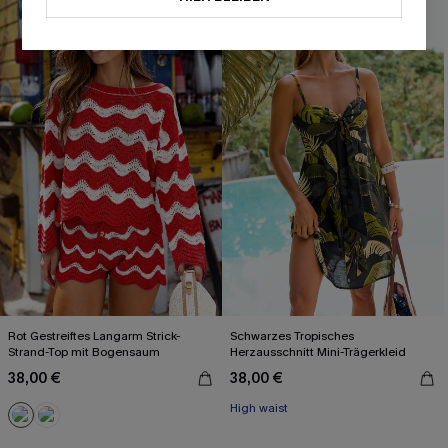
Rot Gestreiftes Langarm Strick-
Schwarzes Tropisches
Strand-Top mit Bogensaum
Herzausschnitt Mini-Trägerkleid
38,00 €
38,00 €
High waist