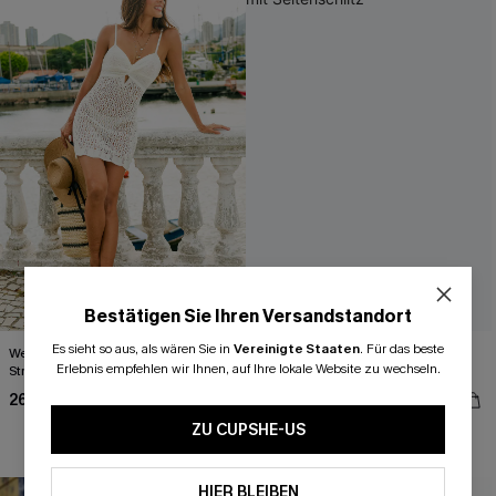
Bestätigen Sie Ihren Versandstandort
Es sieht so aus, als wären Sie in
Vereinigte Staaten
.
Für das beste
Weißes Ärmelloses Mini-Strick-
Grünes Midi-Strick-Strandkleid mit
Erlebnis empfehlen wir Ihnen, auf Ihre lokale Website zu wechseln.
Strandkleid mit Schlüsselloch
Seitenschlitz
26,00 €
34,00 €
33,00 €
ZU CUPSHE-US
HIER BLEIBEN