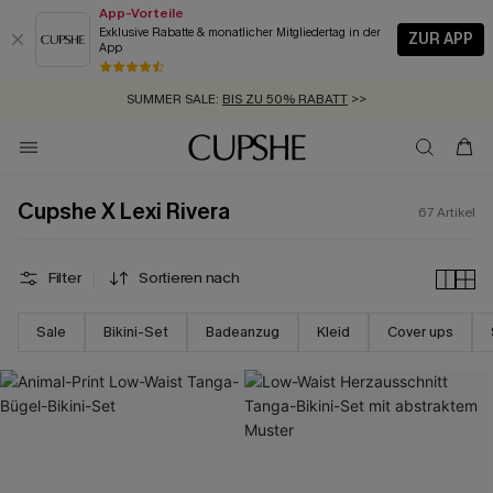
App-Vorteile
Exklusive Rabatte & monatlicher Mitgliedertag in der
ZUR APP
App
GRATIS MASSBAND MIT JEDEM SCHNELLVERSAND-ARTIKEL >>
SUMMER SALE:
BIS ZU 50% RABATT
>>
ZUM NEWSLETTER:
BIS ZU -20% EXTRA ERHALTEN
>>
KOSTENLOSER VERSAND AB 89 €
>>
Cupshe X Lexi Rivera
67
Artikel
Filter
Sortieren nach
Sale
Bikini-Set
Badeanzug
Kleid
Cover ups