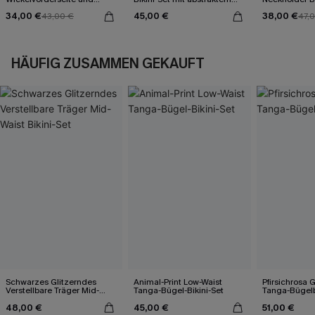
Rückenbindung
Muster
34,00 €
45,00 €
38,00 €
43,00 €
47,
HÄUFIG ZUSAMMEN GEKAUFT
Schwarzes Glitzerndes
Animal-Print Low-Waist
Pfirsichrosa 
Verstellbare Träger Mid-
Tanga-Bügel-Bikini-Set
Tanga-Bügelb
Waist Bikini-Set
48,00 €
45,00 €
51,00 €