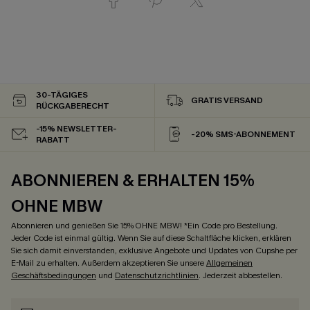
30-TÄGIGES
GRATIS VERSAND
RÜCKGABERECHT
-15% NEWSLETTER-
-20% SMS-ABONNEMENT
RABATT
ABONNIEREN & ERHALTEN 15%
OHNE MBW
Abonnieren und genießen Sie 15% OHNE MBW! *Ein Code pro Bestellung.
Jeder Code ist einmal gültig. Wenn Sie auf diese Schaltfläche klicken, erklären
Sie sich damit einverstanden, exklusive Angebote und Updates von Cupshe per
E-Mail zu erhalten. Außerdem akzeptieren Sie unsere
Allgemeinen
Geschäftsbedingungen
und
Datenschutzrichtlinien
. Jederzeit abbestellen.