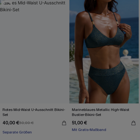
-20%
Rotes Mid-Waist U-Ausschnitt Bikini-
Marineblaues Metallic High-Waist
Set
Bustier-Bikini-Set
40,00 €
51,00 €
50,00 €
Mit Gratis-Maßband
Separate Größen
High waist
Mit Gratis-Maßband