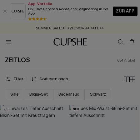
App-Vorteile
Exklusive Rabatte & monatlicher Mitgliedertag in der
ZUR APP
App
GRATIS MASSBAND MIT JEDEM SCHNELLVERSAND-ARTIKEL >>
SUMMER SALE:
BIS ZU 50% RABATT
>>
ZUM NEWSLETTER:
BIS ZU -20% EXTRA ERHALTEN
>>
KOSTENLOSER VERSAND AB 89 €
>>
ZEITLOS
651
Artikel
Filter
Sortieren nach
Sale
Bikini-Set
Badeanzug
Schwarz
NEU
NEU