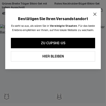
Grünes Breite Träger Bikini-Set mit
Rotes Neckholder-Bügel-Bikini-Set
tiefem Ausschnitt
48,00 €
45,00 €
Separate Größen
Bestätigen Sie Ihren Versandstandort
Es sieht so aus, als wären Sie in
Vereinigte Staaten
.
Für das beste
-10%
Erlebnis empfehlen wir Ihnen, auf Ihre lokale Website zu wechseln.
ZU CUPSHE-US
HIER BLEIBEN