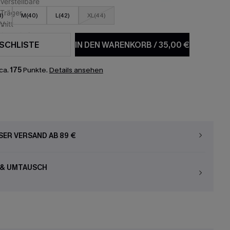
8)
M(40)
L(42)
XL(44)
SCHLISTE
IN DEN WARENKORB
/
35,00 €
ca.
175
Punkte.
Details ansehen
ER VERSAND AB 89 €
 & UMTAUSCH