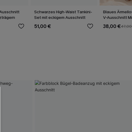
Ausschnitt
Schwarzes High-Waist Tankini-
Blaues Ärmello
uzträgern
Set mit eckigem Ausschnitt
V-Ausschnitt M
51,00 €
38,00 €
47,00