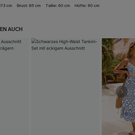
173 cm
Brust:
85 cm
Taille:
60 cm
Hüfte:
90 cm
EN AUCH