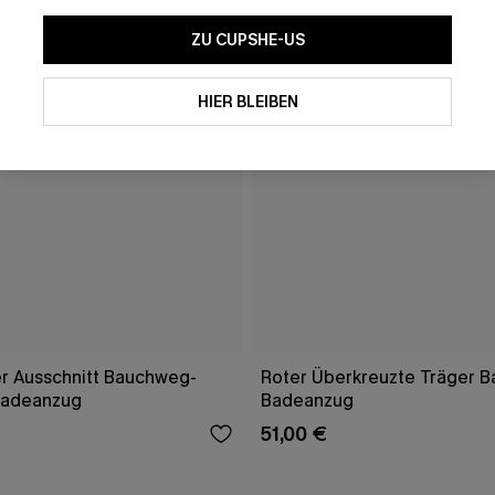
ZU CUPSHE-US
HIER BLEIBEN
er Ausschnitt Bauchweg-
Roter Überkreuzte Träger 
Badeanzug
Badeanzug
51,00 €