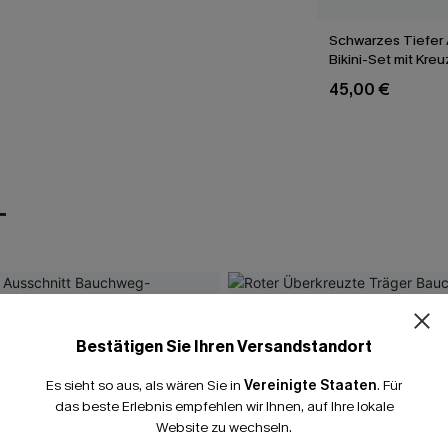
Schwarzes Tiefer 
Bikini-Set mit Kre
45,00 €
T
Bestätigen Sie Ihren Versandstandort
Es sieht so aus, als wären Sie in
Vereinigte Staaten
.
Für
das beste Erlebnis empfehlen wir Ihnen, auf Ihre lokale
Website zu wechseln.