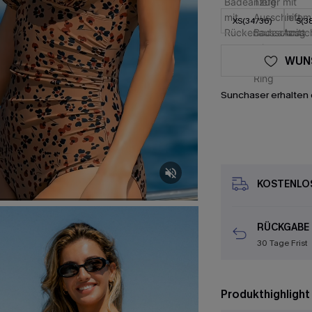
XS(34/36)
S(3
WUN
Sunchaser erhalten 
KOSTENLOS
RÜCKGABE
30 Tage Frist
Produkthighlight