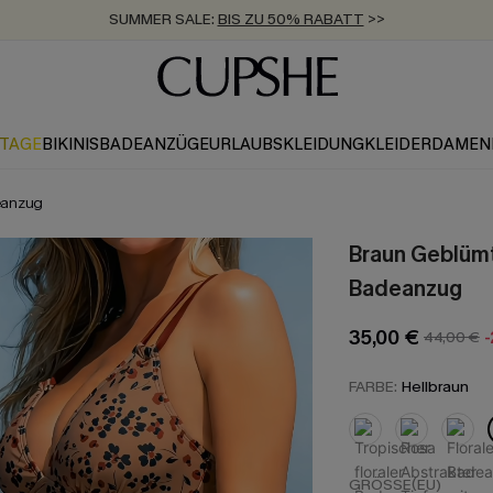
ZUM NEWSLETTER:
BIS ZU -20% EXTRA ERHALTEN
>>
KOSTENLOSER VERSAND AB 89 €
>>
KTAGE
BIKINIS
BADEANZÜGE
URLAUBSKLEIDUNG
KLEIDER
DAMEN
deanzug
Braun Geblümt
Badeanzug
35,00 €
44,00 €
FARBE:
Hellbraun
GRÖSSE(EU)