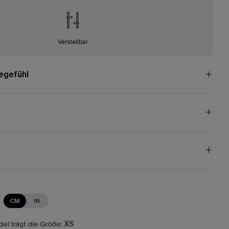
Verstellbar
egefühl
CM
IN
el trägt die Größe:
XS