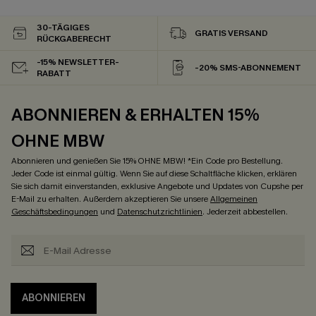
30-TÄGIGES
GRATIS VERSAND
RÜCKGABERECHT
-15% NEWSLETTER-
-20% SMS-ABONNEMENT
RABATT
ABONNIEREN & ERHALTEN 15%
OHNE MBW
Abonnieren und genießen Sie 15% OHNE MBW! *Ein Code pro Bestellung.
Jeder Code ist einmal gültig. Wenn Sie auf diese Schaltfläche klicken, erklären
Sie sich damit einverstanden, exklusive Angebote und Updates von Cupshe per
E-Mail zu erhalten. Außerdem akzeptieren Sie unsere
Allgemeinen
Geschäftsbedingungen
und
Datenschutzrichtlinien
. Jederzeit abbestellen.
ABONNIEREN