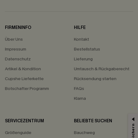
FIRMENINFO
HILFE
Über Uns
Kontakt
Impressum
Bestellstatus
Datenschutz
Lieferung
Artikel & Kondition
Umtausch & Rückgaberecht
Cupshe Lieferkette
Rücksendung starten
Botschafter Programm
FAQs
Klarna
SERVICEZENTRUM
BELIEBTE SUCHEN
15% ERHALTEN
Größenguide
Bauchweg