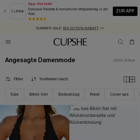
App-Vorteile
Exklusive Rabatte & monatlicher Mitgliedertag in der
ZUR APP
App
GRATIS MASSBAND MIT JEDEM SCHNELLVERSAND-ARTIKEL >>
SUMMER SALE:
BIS ZU 50% RABATT
>>
ZUM NEWSLETTER:
BIS ZU -20% EXTRA ERHALTEN
>>
KOSTENLOSER VERSAND AB 89 €
>>
Angesagte Damenmode
3000
Artikel
Filter
Sortieren nach
Sale
Bikini-Set
Badeanzug
Kleid
Cover ups
-21%