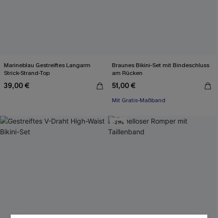
Marineblau Gestreiftes Langarm
Braunes Bikini-Set mit Bindeschluss
Strick-Strand-Top
am Rücken
39,00 €
51,00 €
Mit Gratis-Maßband
-21%