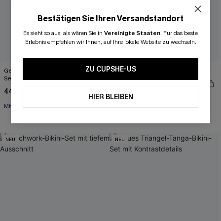
Bestätigen Sie Ihren Versandstandort
Es sieht so aus, als wären Sie in
Vereinigte Staaten
.
Für das beste
Erlebnis empfehlen wir Ihnen, auf Ihre lokale Website zu wechseln.
ZU CUPSHE-US
Gestreiftes V-Draht High-Waist Bikini-
Ärmelloser Romper mit Taillenband
Set
27,00 €
34,00 €
44,00 €
HIER BLEIBEN
Mit Gratis-Maßband
Schnürung
NEU
NEU