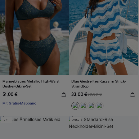
Marineblaues Metallic High-Waist
Blau Gestreiftes Kurzarm Strick-
Bustier-Bikini-Set
Strandtop
51,00 €
33,00 €
39,00 €
Mit Gratis-Maßband
High waist
Mit Gratis-Maßband
NEU
-19%