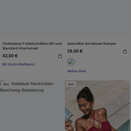
Olivfarbener Farbblock-Bikini-BH und
Gestreifter Ärmelloser Romper
Standard-Höschenset
39,00 €
42,00 €
Mit Gratis-Maßband
Separate Größen
Weites Bein
Mit Gratis-Maßband
NEU
NEU