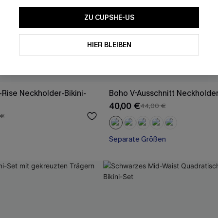
ZU CUPSHE-US
HIER BLEIBEN
-Rise Neckholder-Bikini-
Boho V-Ausschnitt Neckholder
40,00 €
44,00 €
 €
Separate Größen