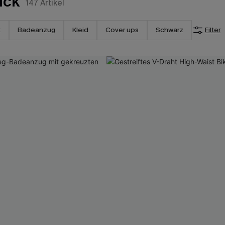
ück
147
Artikel
t
Badeanzug
Kleid
Cover ups
Schwarz
Filter