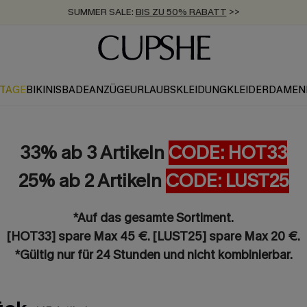
SUMMER SALE:
BIS ZU 50% RABATT
>>
ZUM NEWSLETTER:
KOSTENLOSER VERSAND AB 89 €
BIS ZU -20% EXTRA ERHALTEN
>>
>>
KTAGE
BIKINIS
BADEANZÜGE
URLAUBSKLEIDUNG
KLEIDER
DAMEN
33% ab 3 Artikeln
CODE: HOT33
25% ab 2 Artikeln
CODE: LUST25
*Auf das gesamte Sortiment.
[HOT33] spare Max 45 €. [LUST25] spare Max 20 €.
*Gültig nur für 24 Stunden und nicht kombinierbar.