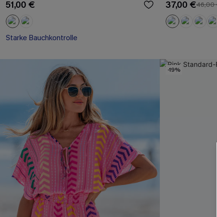
51,00 €
37,00 €
46,00
Starke Bauchkontrolle
-19%