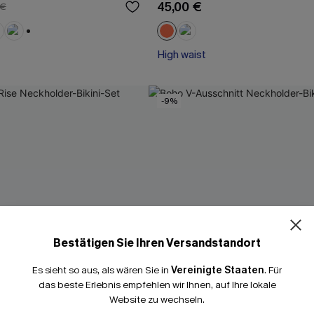
45,00 €
 €
+1
High waist
-9%
Bestätigen Sie Ihren Versandstandort
Es sieht so aus, als wären Sie in
Vereinigte Staaten
.
Für
das beste Erlebnis empfehlen wir Ihnen, auf Ihre lokale
Website zu wechseln.