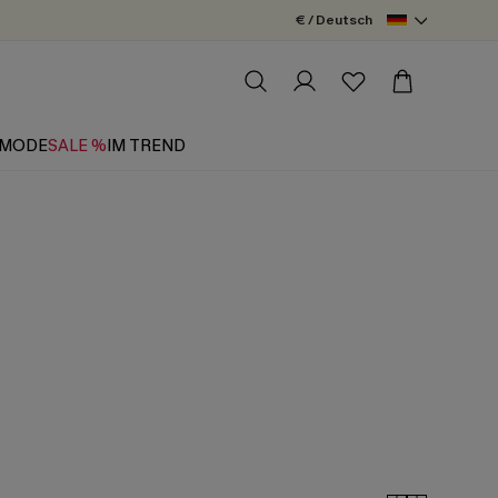
€ / Deutsch
MODE
SALE %
IM TREND