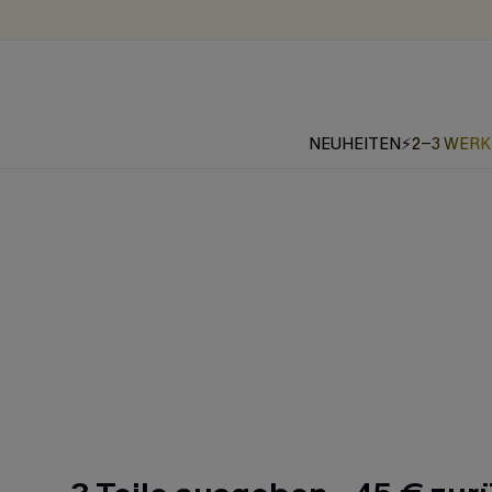
NEUHEITEN
⚡2-3 WER