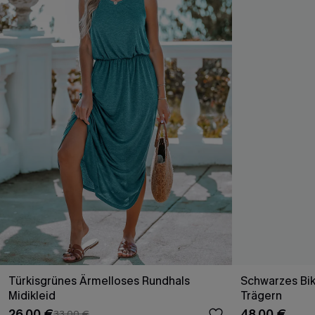
Türkisgrünes Ärmelloses Rundhals
Schwarzes Bik
Midikleid
Trägern
26,00 €
48,00 €
33,00 €