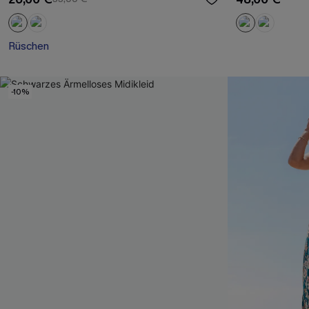
Rüschen
-10%