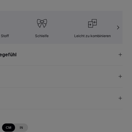
 Stoff
Schleife
Leicht zu kombinieren
Kom
egefühl
CM
IN