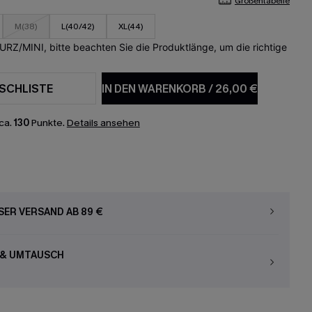
Größentabelle
M(38)
L(40/42)
XL(44)
KURZ/MINI, bitte beachten Sie die Produktlänge, um die richtige
SCHLISTE
IN DEN WARENKORB
/
26,00 €
ca.
130
Punkte.
Details ansehen
ER VERSAND AB 89 €
 & UMTAUSCH