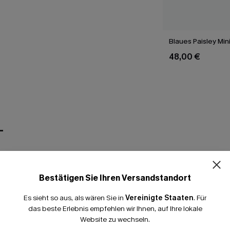
Blaues Paisley Min
48,00 €
T
Bestätigen Sie Ihren Versandstandort
Es sieht so aus, als wären Sie in
Vereinigte Staaten
.
Für
das beste Erlebnis empfehlen wir Ihnen, auf Ihre lokale
Website zu wechseln.