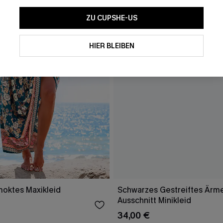
ZU CUPSHE-US
HIER BLEIBEN
moktes Maxikleid
Schwarzes Gestreiftes Ärm
Ausschnitt Minikleid
34,00 €