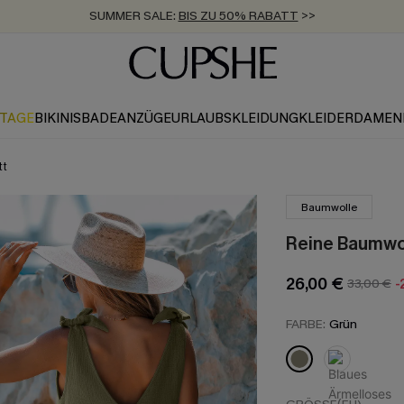
SUMMER SALE:
BIS ZU 50% RABATT
>>
ZUM NEWSLETTER:
KOSTENLOSER VERSAND AB 89 €
BIS ZU -20% EXTRA ERHALTEN
>>
>>
KTAGE
BIKINIS
BADEANZÜGE
URLAUBSKLEIDUNG
KLEIDER
DAMEN
tt
Baumwolle
Reine Baumwol
26,00 €
33,00 €
-
FARBE:
Grün