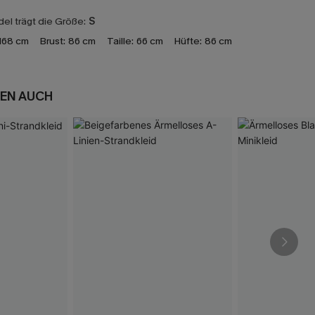
el trägt die Größe:
S
168 cm
Brust:
86 cm
Taille:
66 cm
Hüfte:
86 cm
EN AUCH