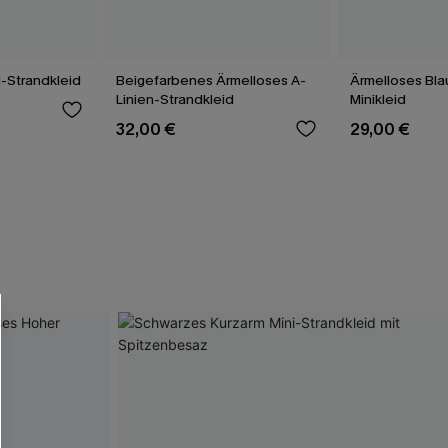
i-Strandkleid
Beigefarbenes Ärmelloses A-
Ärmelloses Bla
Linien-Strandkleid
Minikleid
32,00 €
29,00 €