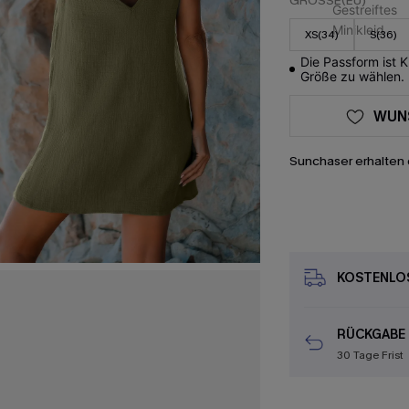
GRÖSSE(EU)
XS(34)
S(36)
Die Passform ist 
Größe zu wählen.
WUN
Sunchaser erhalten 
KOSTENLOS
RÜCKGABE
30 Tage Frist