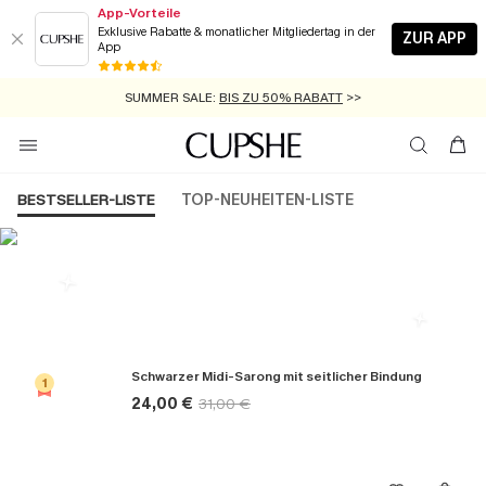
App-Vorteile
Exklusive Rabatte & monatlicher Mitgliedertag in der
ZUR APP
App
GRATIS MASSBAND MIT JEDEM SCHNELLVERSAND-ARTIKEL >>
SUMMER SALE:
BIS ZU 50% RABATT
>>
ZUM NEWSLETTER:
KOSTENLOSER VERSAND AB 89 €
BIS ZU -20% EXTRA ERHALTEN
>>
>>
BESTSELLER-LISTE
TOP-NEUHEITEN-LISTE
Die Beliebsten Cover ups
Schwarzer Midi-Sarong mit seitlicher Bindung
1
24,00 €
31,00 €