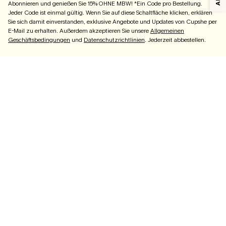
Abonnieren und genießen Sie 15% OHNE MBW! *Ein Code pro Bestellung.
Jeder Code ist einmal gültig. Wenn Sie auf diese Schaltfläche klicken, erklären
Sie sich damit einverstanden, exklusive Angebote und Updates von Cupshe per
E-Mail zu erhalten. Außerdem akzeptieren Sie unsere
Allgemeinen
Geschäftsbedingungen
und
Datenschutzrichtlinien
. Jederzeit abbestellen.
ABONNIEREN
FIRMENINFO
HILFE
Über Uns
Kontakt
Impressum
Bestellstatus
Datenschutz
Lieferung