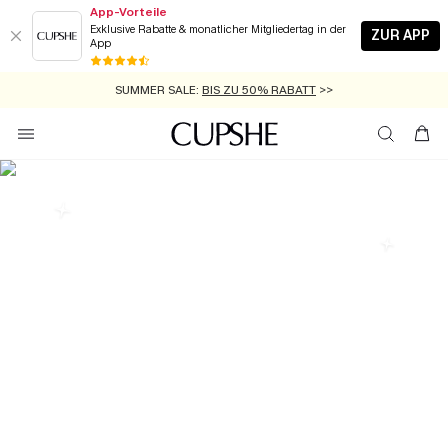
App-Vorteile
Exklusive Rabatte & monatlicher Mitgliedertag in der
ZUR APP
App
GRATIS MASSBAND MIT JEDEM SCHNELLVERSAND-ARTIKEL >>
SUMMER SALE:
BIS ZU 50% RABATT
>>
ZUM NEWSLETTER:
KOSTENLOSER VERSAND AB 89 €
BIS ZU -20% EXTRA ERHALTEN
>>
>>