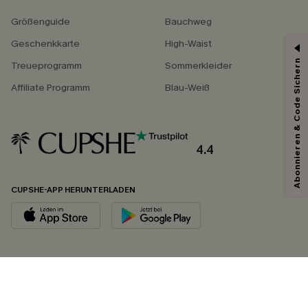
Größenguide
Bauchweg
Geschenkkarte
High-Waist
Abonnieren & Code Sichern
Treueprogramm
Sommerkleider
Affiliate Programm
Blau-Weiß
4.4
CUPSHE-APP HERUNTERLADEN
FOLGEN SIE UNS AUF