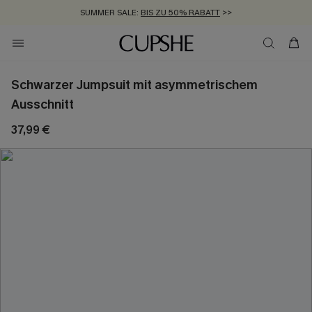
SUMMER SALE:
BIS ZU 50% RABATT
>>
ZUM NEWSLETTER:
KOSTENLOSER VERSAND AB 89 €
BIS ZU -20% EXTRA ERHALTEN
>>
>>
Schwarzer Jumpsuit mit asymmetrischem
Ausschnitt
37,99 €