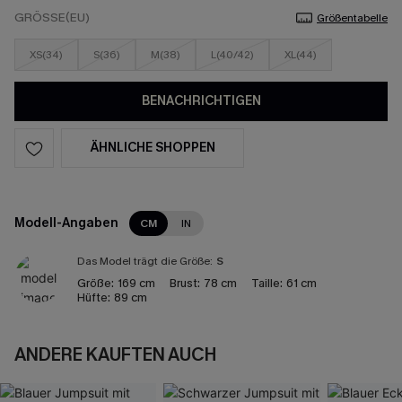
GRÖSSE(EU)
Größentabelle
XS(34)
S(36)
M(38)
L(40/42)
XL(44)
BENACHRICHTIGEN
ÄHNLICHE SHOPPEN
Modell-Angaben
CM
IN
Das Model trägt die Größe:
S
Größe:
169 cm
Brust:
78 cm
Taille:
61 cm
Hüfte:
89 cm
ANDERE KAUFTEN AUCH