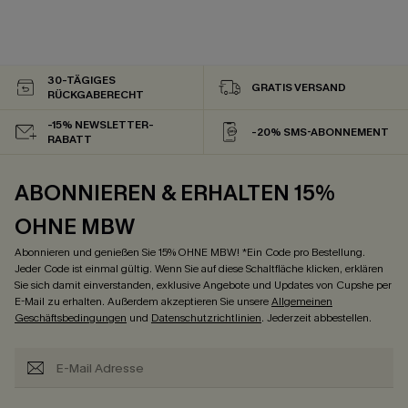
30-TÄGIGES
GRATIS VERSAND
RÜCKGABERECHT
-15% NEWSLETTER-
-20% SMS-ABONNEMENT
RABATT
ABONNIEREN & ERHALTEN 15%
OHNE MBW
Abonnieren und genießen Sie 15% OHNE MBW! *Ein Code pro Bestellung.
Jeder Code ist einmal gültig. Wenn Sie auf diese Schaltfläche klicken, erklären
Sie sich damit einverstanden, exklusive Angebote und Updates von Cupshe per
E-Mail zu erhalten. Außerdem akzeptieren Sie unsere
Allgemeinen
Geschäftsbedingungen
und
Datenschutzrichtlinien
. Jederzeit abbestellen.