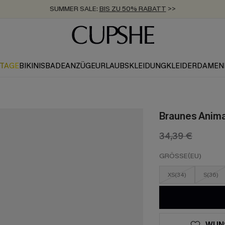
SUMMER SALE:
BIS ZU 50% RABATT
>>
ZUM NEWSLETTER:
KOSTENLOSER VERSAND AB 89 €
BIS ZU -20% EXTRA ERHALTEN
>>
>>
KTAGE
BIKINIS
BADEANZÜGE
URLAUBSKLEIDUNG
KLEIDER
DAMEN
Braunes Anima
34,39 €
GRÖSSE(EU)
XS(34)
S(36)
WUN