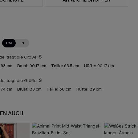
CM
IN
el trägt die Größe:
S
163 cm
Brust:
90.17 cm
Taille:
63.5 cm
Hüfte:
90.17 cm
el trägt die Größe:
S
174 cm
Brust:
83 cm
Taille:
60 cm
Hüfte:
89 cm
EN AUCH