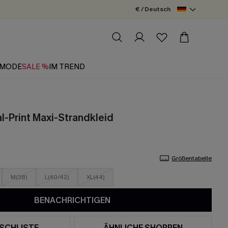
€ / Deutsch
MODE
SALE %
IM TREND
l-Print Maxi-Strandkleid
Größentabelle
M(38)
L(40/42)
XL(44)
BENACHRICHTIGEN
SCHLISTE
ÄHNLICHE SHOPPEN