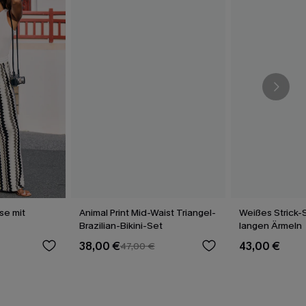
se mit
Animal Print Mid-Waist Triangel-
Weißes Strick-
Brazilian-Bikini-Set
langen Ärmeln
38,00 €
43,00 €
47,00 €