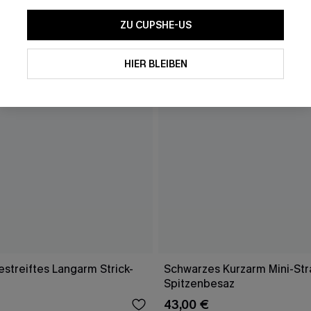
ZU CUPSHE-US
HIER BLEIBEN
streiftes Langarm Strick-
Schwarzes Kurzarm Mini-Str
Spitzenbesaz
43,00 €