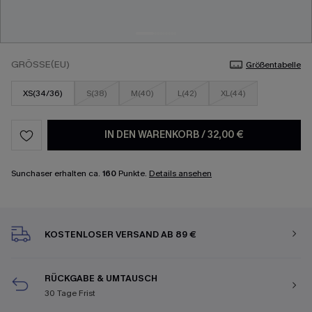
GRÖSSE(EU)
Größentabelle
XS(34/36)
S(38)
M(40)
L(42)
XL(44)
IN DEN WARENKORB
/
32,00 €
Sunchaser erhalten ca.
160
Punkte.
Details ansehen
KOSTENLOSER VERSAND AB 89 €
RÜCKGABE & UMTAUSCH
30 Tage Frist