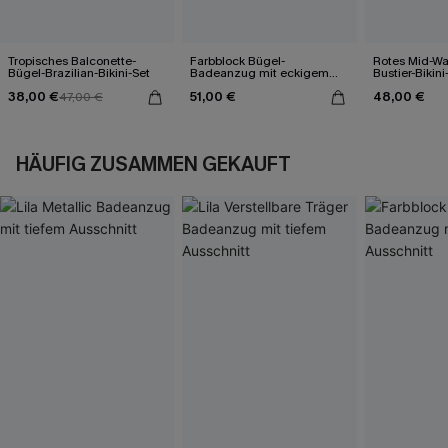
Tropisches Balconette-
Farbblock Bügel-
Rotes Mid-Wa
Bügel-Brazilian-Bikini-Set
Badeanzug mit eckigem
Bustier-Bikini
Ausschnitt
38,00 €
51,00 €
48,00 €
47,00 €
HÄUFIG ZUSAMMEN GEKAUFT