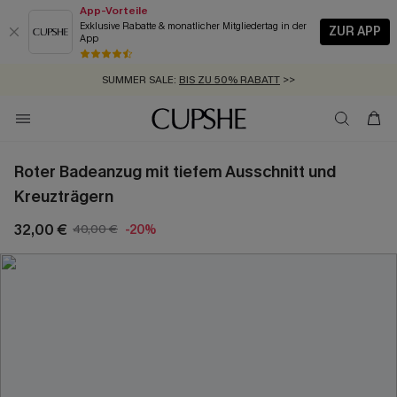
App-Vorteile
Exklusive Rabatte & monatlicher Mitgliedertag in der
ZUR APP
App
GRATIS MASSBAND MIT JEDEM SCHNELLVERSAND-ARTIKEL >>
SUMMER SALE:
BIS ZU 50% RABATT
>>
ZUM NEWSLETTER:
KOSTENLOSER VERSAND AB 89 €
BIS ZU -20% EXTRA ERHALTEN
>>
>>
Roter Badeanzug mit tiefem Ausschnitt und
Kreuzträgern
32,00 €
40,00 €
-20%