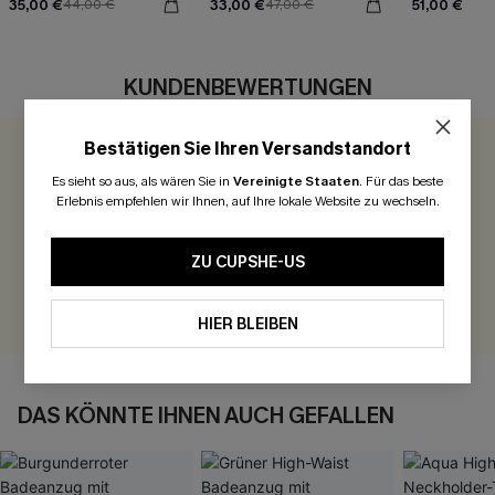
35,00 €
33,00 €
51,00 €
44,00 €
47,00 €
KUNDENBEWERTUNGEN
Bestätigen Sie Ihren Versandstandort
0.0
Es sieht so aus, als wären Sie in
Vereinigte Staaten
.
Für das beste
Erlebnis empfehlen wir Ihnen, auf Ihre lokale Website zu wechseln.
Seien Sie der Erste, der bewertet
300 Punkte für Ihre Bewertung!
ZU CUPSHE-US
BEWERTEN
HIER BLEIBEN
DAS KÖNNTE IHNEN AUCH GEFALLEN