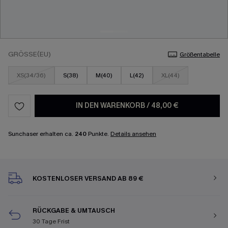
GRÖSSE(EU)
Größentabelle
XS(34/36)
S(38)
M(40)
L(42)
XL(44)
IN DEN WARENKORB
/
48,00 €
Sunchaser erhalten ca.
240
Punkte.
Details ansehen
KOSTENLOSER VERSAND AB 89 €
RÜCKGABE & UMTAUSCH
30 Tage Frist