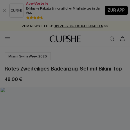
App-Vorteile
Exklusive Rabatte & monatlicher Mitgliedertag in der
ZUR APP
App
GRATIS MASSBAND MIT JEDEM SCHNELLVERSAND-ARTIKEL >>
SUMMER SALE:
BIS ZU 50% RABATT
>>
ZUM NEWSLETTER:
BIS ZU -20% EXTRA ERHALTEN
>>
KOSTENLOSER VERSAND AB 89 €
>>
Miami Swim Week 2026
Rotes Zweiteiliges Badeanzug-Set mit Bikini-Top
48,00 €