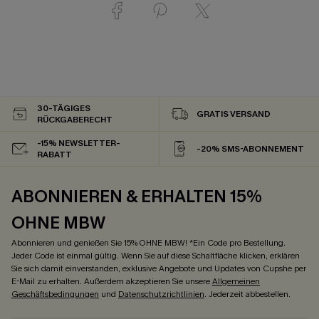
30-TÄGIGES
GRATIS VERSAND
RÜCKGABERECHT
-15% NEWSLETTER-
-20% SMS-ABONNEMENT
RABATT
ABONNIEREN & ERHALTEN 15%
OHNE MBW
Abonnieren und genießen Sie 15% OHNE MBW! *Ein Code pro Bestellung.
Jeder Code ist einmal gültig. Wenn Sie auf diese Schaltfläche klicken, erklären
Sie sich damit einverstanden, exklusive Angebote und Updates von Cupshe per
E-Mail zu erhalten. Außerdem akzeptieren Sie unsere
Allgemeinen
Geschäftsbedingungen
und
Datenschutzrichtlinien
. Jederzeit abbestellen.