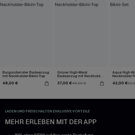
Burgunderroter Badeanzug
Grüner High-Waist
Aqua High-Wa
mit Neckholder-Bikini-Top
Badeanzug mit Neckholder-
Neckholder-Tr
Bikini-Top
Set
48,00 €
37,00 €
42,00 €
46,00 €
52,
LADEN UND FREISCHALTEN EXKLUSIVE VORTEILE
MEHR ERLEBEN MIT DER APP