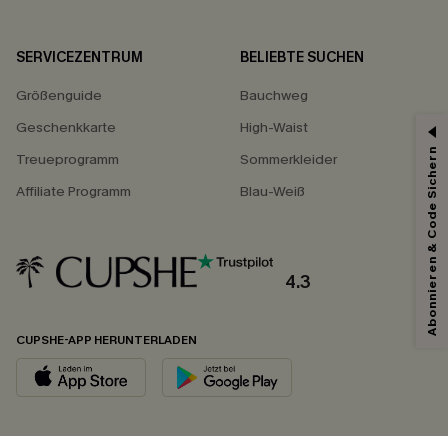
SERVICEZENTRUM
BELIEBTE SUCHEN
Größenguide
Bauchweg
Geschenkkarte
High-Waist
Abonnieren & Code Sichern
Treueprogramm
Sommerkleider
Affiliate Programm
Blau-Weiß
4.3
CUPSHE-APP HERUNTERLADEN
FOLGEN SIE UNS AUF