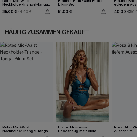
Rotes Mid-Waist
Braunes High-Waist Bügel-
Brauner Bad
Neckholder-Triangel-Tanga-
Bikini-Set
eckigem Auss
Bikini-Set
35,00 €
51,00 €
40,00 €
44,00 €
50,
HÄUFIG ZUSAMMEN GEKAUFT
Rotes Mid-Waist
Blauer Monokini-
Rosa Bikini-S
Neckholder-Triangel-Tanga-
Badeanzug mit tiefem
Ausschnitt
Bikini-Set
Ausschnitt