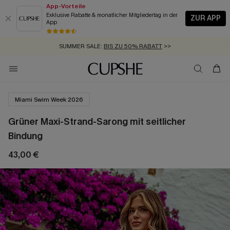
App-Vorteile
Exklusive Rabatte & monatlicher Mitgliedertag in der
ZUR APP
App
GRATIS MASSBAND MIT JEDEM SCHNELLVERSAND-ARTIKEL >>
SUMMER SALE:
BIS ZU 50% RABATT
>>
ZUM NEWSLETTER:
KOSTENLOSER VERSAND AB 89 €
BIS ZU -20% EXTRA ERHALTEN
>>
>>
Miami Swim Week 2026
Grüner Maxi-Strand-Sarong mit seitlicher
Bindung
43,00 €