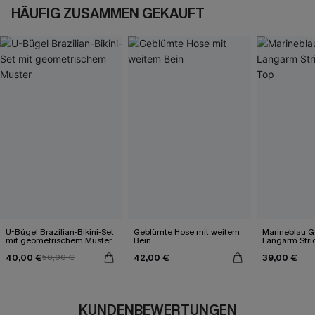
HÄUFIG ZUSAMMEN GEKAUFT
U-Bügel Brazilian-Bikini-Set
Geblümte Hose mit weitem
Marineblau Ge
mit geometrischem Muster
Bein
Langarm Stri
40,00 €
42,00 €
39,00 €
50,00 €
KUNDENBEWERTUNGEN