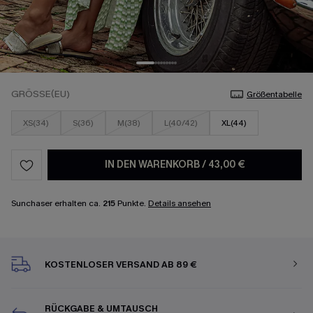
GRÖSSE(EU)
Größentabelle
XS(34)
S(36)
M(38)
L(40/42)
XL(44)
IN DEN WARENKORB
/
43,00 €
Sunchaser erhalten ca.
215
Punkte.
Details ansehen
KOSTENLOSER VERSAND AB 89 €
RÜCKGABE & UMTAUSCH