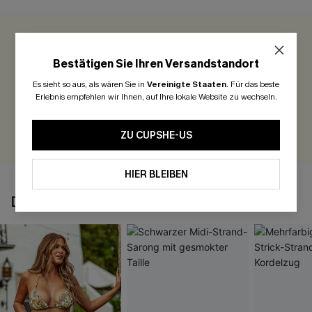
0.0
Bestätigen Sie Ihren Versandstandort
Seien Sie der Erste, der bewertet
Es sieht so aus, als wären Sie in
Vereinigte Staaten
.
Für das beste
Erlebnis empfehlen wir Ihnen, auf Ihre lokale Website zu wechseln.
300 Punkte für Ihre Bewertung!
BEWERTEN
ZU CUPSHE-US
HIER BLEIBEN
DAS KÖNNTE IHNEN AUCH GEFALLEN