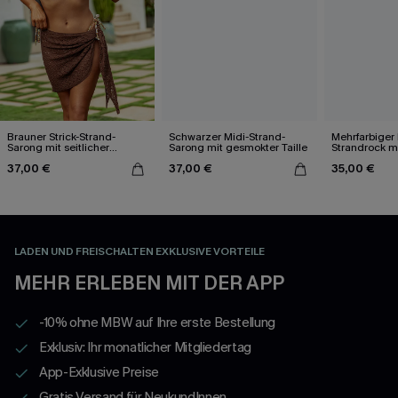
Brauner Strick-Strand-
Schwarzer Midi-Strand-
Mehrfarbiger 
Sarong mit seitlicher
Sarong mit gesmokter Taille
Strandrock m
Bindung
37,00 €
37,00 €
35,00 €
LADEN UND FREISCHALTEN EXKLUSIVE VORTEILE
MEHR ERLEBEN MIT DER APP
-10% ohne MBW auf Ihre erste Bestellung
Exklusiv: Ihr monatlicher Mitgliedertag
App-Exklusive Preise
Gratis Versand für NeukundInnen