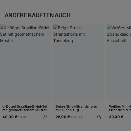
ANDERE KAUFTEN AUCH
U-Bügel Brazilian-Bikini-Set
Beige Strick-Strandshorts
Weißes Mini-S
mit geometrischem Muster
mit Tunnelzug
Strandkleid m
40,00 €
26,00 €
39,00 €
50,00 €
33,00 €