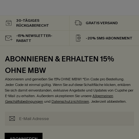
30-TÄGIGES
GRATIS VERSAND
RÜCKGABERECHT
-15% NEWSLETTER-
-20% SMS-ABONNEMENT
RABATT
ABONNIEREN & ERHALTEN 15%
OHNE MBW
Abonnieren und genießen Sie 15% OHNE MBW! *Ein Code pro Bestellung.
Jeder Code ist einmal gültig. Wenn Sie auf diese Schaltfläche klicken, erklären
Sie sich damit einverstanden, exklusive Angebote und Updates von Cupshe per
E-Mail zu erhalten. Außerdem akzeptieren Sie unsere
Allgemeinen
Geschäftsbedingungen
und
Datenschutzrichtlinien
. Jederzeit abbestellen.