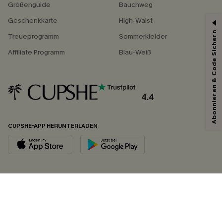
Größenguide
Bauchweg
Geschenkkarte
High-Waist
Abonnieren & Code Sichern
Treueprogramm
Sommerkleider
Affiliate Programm
Blau-Weiß
4.4
CUPSHE-APP HERUNTERLADEN
FOLGEN SIE UNS AUF