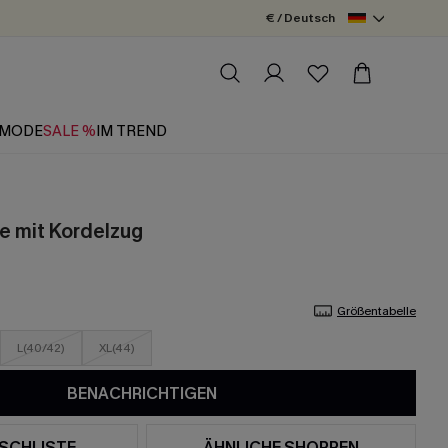
€ / Deutsch
MODE
SALE %
IM TREND
e mit Kordelzug
Größentabelle
L(40/42)
XL(44)
BENACHRICHTIGEN
SCHLISTE
ÄHNLICHE SHOPPEN