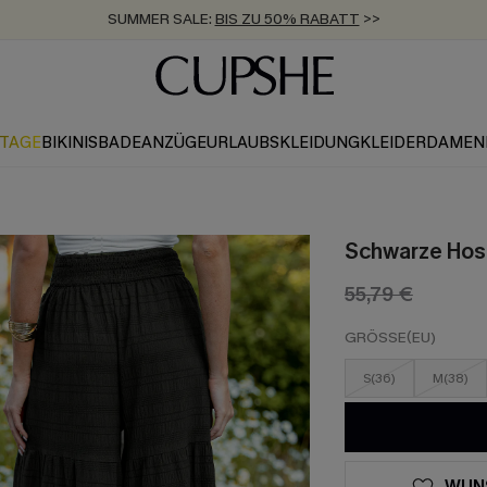
ZUM NEWSLETTER:
BIS ZU -20% EXTRA ERHALTEN
>>
KOSTENLOSER VERSAND AB 89 €
>>
KTAGE
BIKINIS
BADEANZÜGE
URLAUBSKLEIDUNG
KLEIDER
DAMEN
Schwarze Hos
55,79 €
GRÖSSE(EU)
S(36)
M(38)
WUN