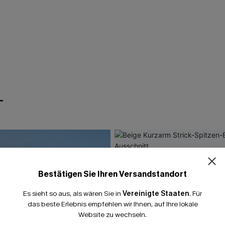
T
15% E
Bestätigen Sie Ihren Versandstandort
15% ohne MBW fü
Es sieht so aus, als wären Sie in
Vereinigte Staaten
.
Für
*Ein Code pro Bestellung
das beste Erlebnis empfehlen wir Ihnen, auf Ihre lokale
Website zu wechseln.