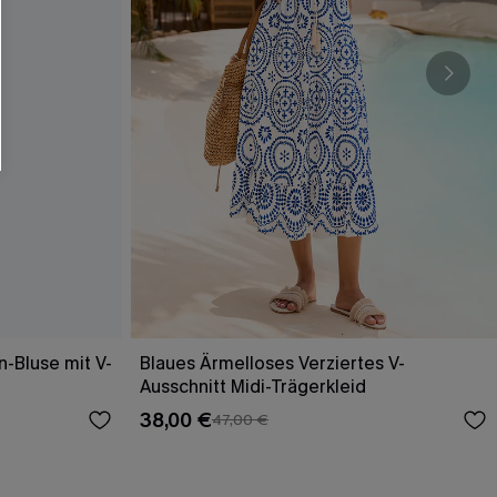
läche erklären Sie sich damit
beaktionen und Updates von Cupshe per E-
eren außerdem unsere
Allgemeinen
atenschutzbestimmungen
. Sie können
ONNIEREN
n-Bluse mit V-
Blaues Ärmelloses Verziertes V-
Ausschnitt Midi-Trägerkleid
38,00 €
47,00 €