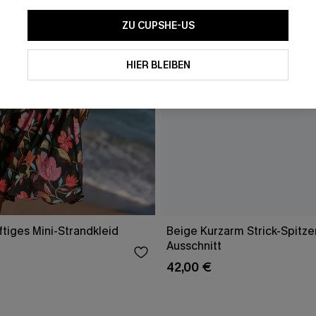
ZU CUPSHE-US
Mit dem Klick auf diese Schaltf
einverstanden, exklusive Wer
Mail zu erhalten. Sie akzepti
HIER BLEIBEN
Geschäftsbedingungen
und
D
sich jederzeit abmelden.
AB
tiges Mini-Strandkleid
Beige Kurzarm Strick-Spitze
Ausschnitt
42,00 €