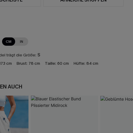
CM
IN
el trägt die Größe:
S
173 cm
Brust:
78 cm
Taille:
60 cm
Hüfte:
84 cm
EN AUCH