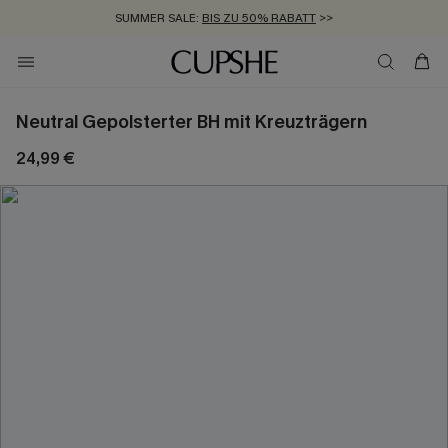
SUMMER SALE:
BIS ZU 50% RABATT
>>
ZUM NEWSLETTER:
KOSTENLOSER VERSAND AB 89 €
BIS ZU -20% EXTRA ERHALTEN
>>
>>
Neutral Gepolsterter BH mit Kreuzträgern
24,99 €