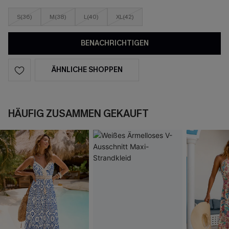
S(36)
M(38)
L(40)
XL(42)
BENACHRICHTIGEN
ÄHNLICHE SHOPPEN
HÄUFIG ZUSAMMEN GEKAUFT