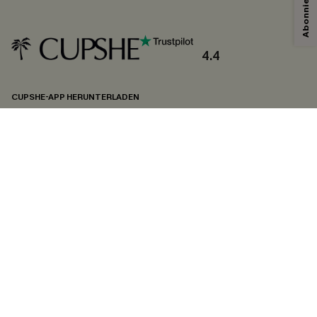
4.4
CUPSHE-APP HERUNTERLADEN
FOLGEN SIE UNS AUF
©2026 CUPSHE DEUTSCHLAND
Datenschutz
&
AGB
&
Zugänglichkeitserklärung
Cookie-Einstellungen