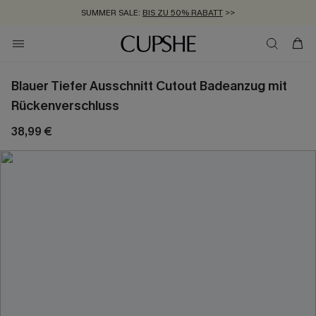
SUMMER SALE:
BIS ZU 50% RABATT
>>
ZUM NEWSLETTER:
KOSTENLOSER VERSAND AB 89 €
BIS ZU -20% EXTRA ERHALTEN
>>
>>
Blauer Tiefer Ausschnitt Cutout Badeanzug mit
Rückenverschluss
38,99 €