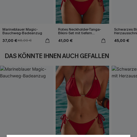
Marineblauer Magic-
Rotes Neckholder-Tanga-
Schwarzes Bik
Bauchweg-Badeanzug
Bikini-Set mit tiefem
Herzausschni
Ausschnitt
37,00 €
41,00 €
45,00 €
46,00 €
DAS KÖNNTE IHNEN AUCH GEFALLEN