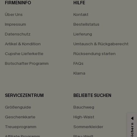
FIRMENINFO
HILFE
Über Uns
Kontakt
Impressum
Bestellstatus
Datenschutz
Lieferung
Artikel & Kondition
Umtausch & Rückgaberecht
Cupshe Lieferkette
Rücksendung starten
Botschafter Programm
FAQs
Klarna
SERVICEZENTRUM
BELIEBTE SUCHEN
Größenguide
Bauchweg
Geschenkkarte
High-Waist
Treueprogramm
Sommerkleider
Affiliate Programm
Blau-Weiß