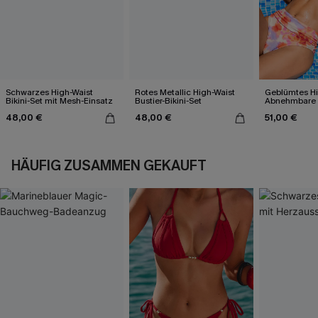
Schwarzes High-Waist
Rotes Metallic High-Waist
Geblümtes Hi
Bikini-Set mit Mesh-Einsatz
Bustier-Bikini-Set
Abnehmbare 
Bikini-Set
48,00 €
48,00 €
51,00 €
HÄUFIG ZUSAMMEN GEKAUFT