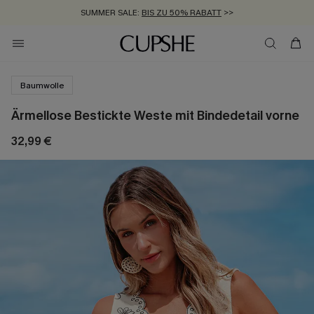
SUMMER SALE:
BIS ZU 50% RABATT
>>
ZUM NEWSLETTER:
KOSTENLOSER VERSAND AB 89 €
BIS ZU -20% EXTRA ERHALTEN
>>
>>
Baumwolle
Ärmellose Bestickte Weste mit Bindedetail vorne
32,99 €