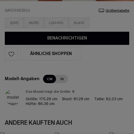
GRÖSSE(EU)
Größentabelle
S(36)
M(38)
L(40/42)
XL(44)
BENACHRICHTIGEN
ÄHNLICHE SHOPPEN
Modell-Angaben
CM
IN
Das Model trägt die Größe:
S
Größe:
175.26 cm
Brust:
81.28 cm
Taille:
62.23 cm
Hüfte:
86.36 cm
ANDERE KAUFTEN AUCH