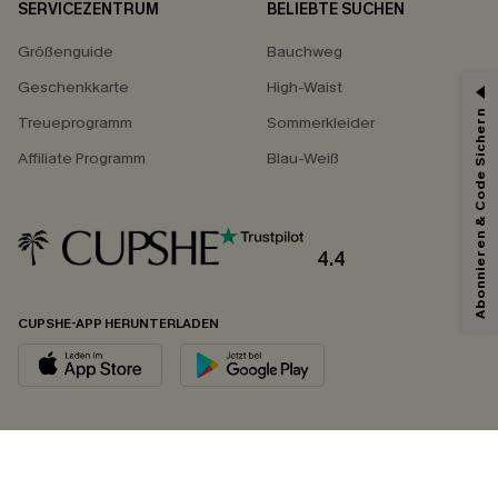
SERVICEZENTRUM
BELIEBTE SUCHEN
Größenguide
Bauchweg
Geschenkkarte
High-Waist
Abonnieren & Code Sichern
Treueprogramm
Sommerkleider
Affiliate Programm
Blau-Weiß
4.4
CUPSHE-APP HERUNTERLADEN
FOLGEN SIE UNS AUF