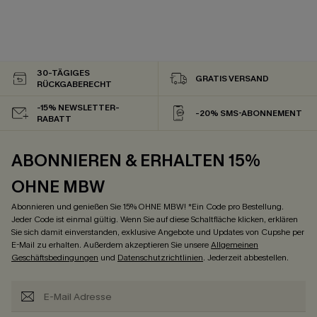
30-TÄGIGES
GRATIS VERSAND
RÜCKGABERECHT
-15% NEWSLETTER-
-20% SMS-ABONNEMENT
RABATT
ABONNIEREN & ERHALTEN 15%
OHNE MBW
Abonnieren und genießen Sie 15% OHNE MBW! *Ein Code pro Bestellung.
Jeder Code ist einmal gültig. Wenn Sie auf diese Schaltfläche klicken, erklären
Sie sich damit einverstanden, exklusive Angebote und Updates von Cupshe per
E-Mail zu erhalten. Außerdem akzeptieren Sie unsere
Allgemeinen
Geschäftsbedingungen
und
Datenschutzrichtlinien
. Jederzeit abbestellen.