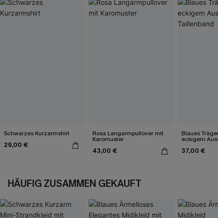
Schwarzes Kurzarmshirt
Rosa Langarmpullover mit
Blaues Träger
Karomuster
eckigem Auss
29,00 €
Taillenband
43,00 €
37,00 €
HÄUFIG ZUSAMMEN GEKAUFT