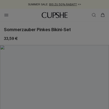
SUMMER SALE:
BIS ZU 50% RABATT
>>
ZUM NEWSLETTER:
KOSTENLOSER VERSAND AB 89 €
BIS ZU -20% EXTRA ERHALTEN
>>
>>
Sommerzauber Pinkes Bikini-Set
33,59 €