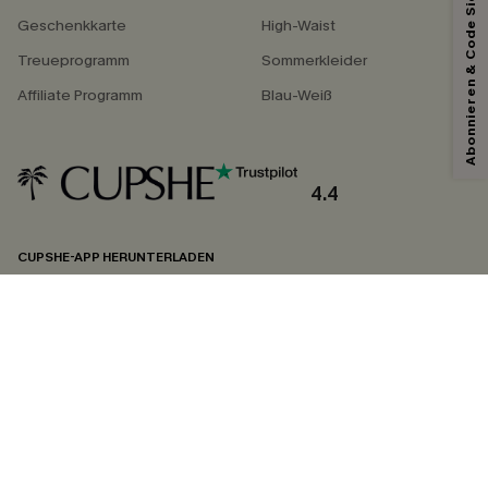
Abonnieren & Code Sichern
Geschenkkarte
High-Waist
Treueprogramm
Sommerkleider
Affiliate Programm
Blau-Weiß
4.4
CUPSHE-APP HERUNTERLADEN
FOLGEN SIE UNS AUF