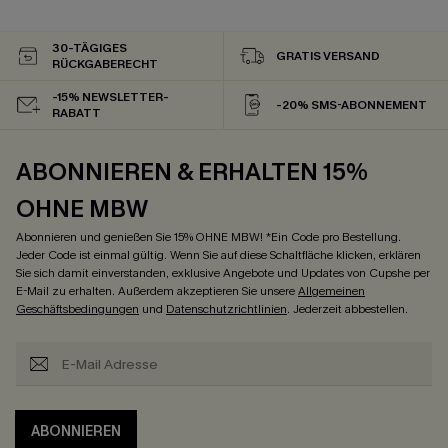
30-TÄGIGES
GRATIS VERSAND
RÜCKGABERECHT
-15% NEWSLETTER-
-20% SMS-ABONNEMENT
RABATT
ABONNIEREN & ERHALTEN 15%
OHNE MBW
Abonnieren und genießen Sie 15% OHNE MBW! *Ein Code pro Bestellung.
Jeder Code ist einmal gültig. Wenn Sie auf diese Schaltfläche klicken, erklären
Sie sich damit einverstanden, exklusive Angebote und Updates von Cupshe per
E-Mail zu erhalten. Außerdem akzeptieren Sie unsere
Allgemeinen
Geschäftsbedingungen
und
Datenschutzrichtlinien
. Jederzeit abbestellen.
ABONNIEREN