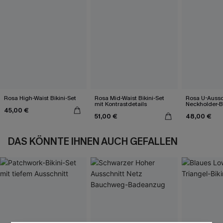
Rosa High-Waist Bikini-Set
Rosa Mid-Waist Bikini-Set
Rosa U-Aussc
mit Kontrastdetails
Neckholder-Bi
45,00 €
51,00 €
48,00 €
DAS KÖNNTE IHNEN AUCH GEFALLEN