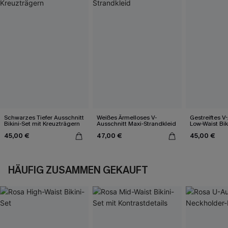
Schwarzes Tiefer Ausschnitt
Weißes Ärmelloses V-
Gestreiftes V
Bikini-Set mit Kreuzträgern
Ausschnitt Maxi-Strandkleid
Low-Waist Bik
45,00 €
47,00 €
45,00 €
HÄUFIG ZUSAMMEN GEKAUFT